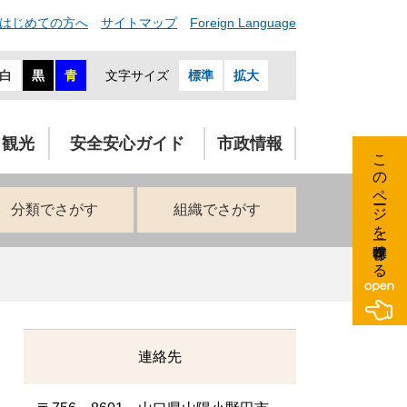
はじめての方へ
サイトマップ
Foreign Language
白
黒
青
文字サイズ
標準
拡大
・観光
安全安心ガイド
市政情報
このページを一時保存する
分類でさがす
組織でさがす
連絡先