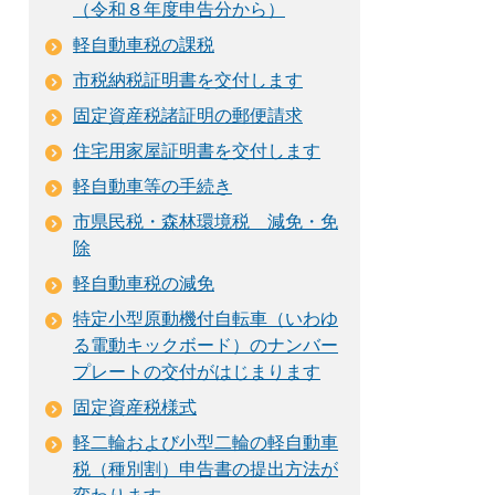
（令和８年度申告分から）
軽自動車税の課税
市税納税証明書を交付します
固定資産税諸証明の郵便請求
住宅用家屋証明書を交付します
軽自動車等の手続き
市県民税・森林環境税 減免・免
除
軽自動車税の減免
特定小型原動機付自転車（いわゆ
る電動キックボード）のナンバー
プレートの交付がはじまります
固定資産税様式
軽二輪および小型二輪の軽自動車
税（種別割）申告書の提出方法が