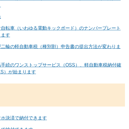
！
免
付自転車（いわゆる電動キックボード）のナンバープレート
ります
型二輪の軽自動車税（種別割）申告書の提出方法が変わりま
手続のワンストップサービス（OSS）、軽自動車税納付確
KS）が始まります
マホ決済で納付できます