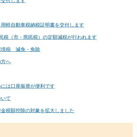
を交付します
）用軽自動車税納税証明書を交付します
住民税（市・県民税）の定額減税が行われます
環境税 減免・免除
の方へ
めには口座振替が便利です
ついて
附金税額控除の対象を拡大しました