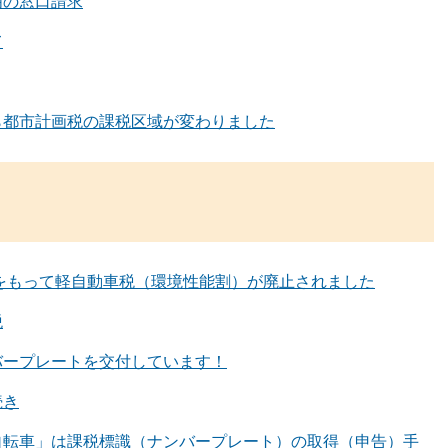
明の窓口請求
て
ら都市計画税の課税区域が変わりました
日をもって軽自動車税（環境性能割）が廃止されました
税
バープレートを交付しています！
続き
自転車」は課税標識（ナンバープレート）の取得（申告）手