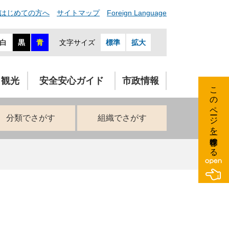
はじめての方へ
サイトマップ
Foreign Language
白
黒
青
文字サイズ
標準
拡大
・観光
安全安心ガイド
市政情報
このページを一時保存する
分類でさがす
組織でさがす