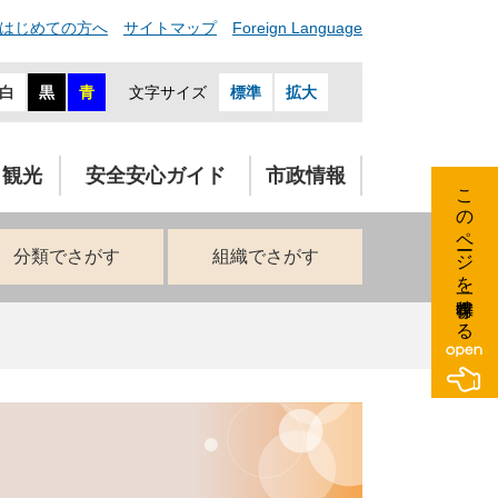
はじめての方へ
サイトマップ
Foreign Language
白
黒
青
文字サイズ
標準
拡大
・観光
安全安心ガイド
市政情報
このページを一時保存する
分類でさがす
組織でさがす