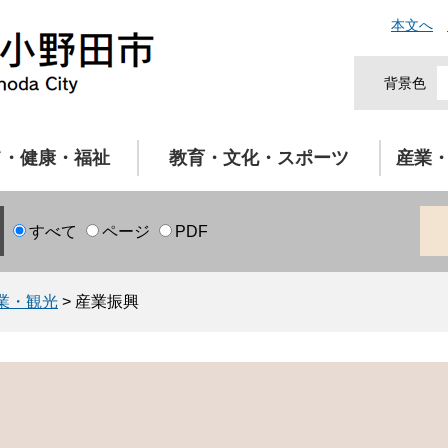
本文へ
背景色
て・健康・福祉
教育・文化・スポーツ
産業
すべて
ページ
PDF
業・観光
>
産業振興