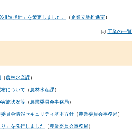
X推進指針」を策定しました。
企業立地推進室
工業の一覧
園
農林水産課
配布について
農林水産課
の実施状況等
農業委員会事務局
業委員会情報セキュリティ基本方針
農業委員会事務局
より」を発行しました
農業委員会事務局