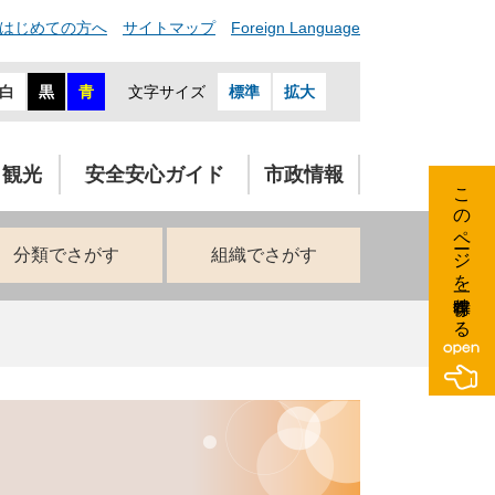
はじめての方へ
サイトマップ
Foreign Language
白
黒
青
文字サイズ
標準
拡大
・観光
安全安心ガイド
市政情報
このページを一時保存する
分類でさがす
組織でさがす