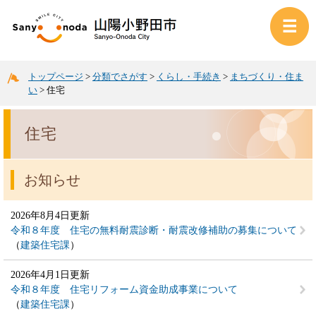
トップページ
>
分類でさがす
>
くらし・手続き
>
まちづくり・住ま
い
>
住宅
住宅
お知らせ
2026年8月4日更新
令和８年度 住宅の無料耐震診断・耐震改修補助の募集について
建築住宅課
2026年4月1日更新
令和８年度 住宅リフォーム資金助成事業について
建築住宅課