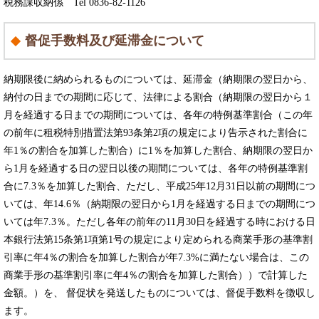
税務課収納係 Tel 0836-82-1126
督促手数料及び延滞金について
納期限後に納められるものについては、延滞金（納期限の翌日から、
納付の日までの期間に応じて、法律による割合（納期限の翌日から１
月を経過する日までの期間については、各年の特例基準割合（この年
の前年に租税特別措置法第93条第2項の規定により告示された割合に
年1％の割合を加算した割合）に1％を加算した割合、納期限の翌日か
ら1月を経過する日の翌日以後の期間については、各年の特例基準割
合に7.3％を加算した割合、ただし、平成25年12月31日以前の期間につ
いては、年14.6％（納期限の翌日から1月を経過する日までの期間につ
いては年7.3％。ただし各年の前年の11月30日を経過する時における日
本銀行法第15条第1項第1号の規定により定められる商業手形の基準割
引率に年4％の割合を加算した割合が年7.3%に満たない場合は、この
商業手形の基準割引率に年4％の割合を加算した割合））で計算した
金額。）を、 督促状を発送したものについては、督促手数料を徴収し
ます。