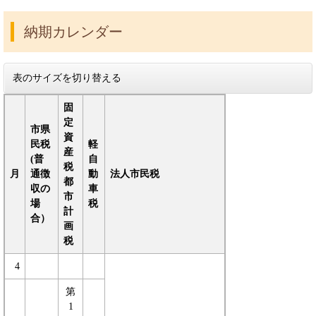
納期カレンダー
表のサイズを切り替える
固
定
市県
資
民税
軽
産
(普
自
税
月
通徴
動
法人市民税
都
収の
車
市
場
税
計
合）
画
税
4
第
1