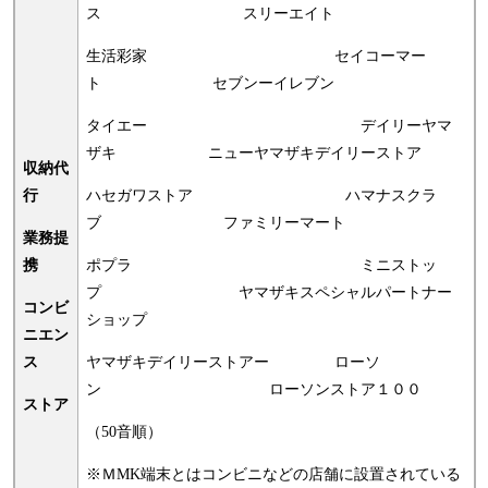
ス スリーエイト
生活彩家 セイコーマー
ト セブンーイレブン
タイエー デイリーヤマ
ザキ
ニューヤマザキデイリーストア
収納代
行
ハセガワストア ハマナスクラ
ブ ファミリーマート
業務提
携
ポプラ ミニストッ
プ ヤマザキスペシャルパートナー
コンビ
ショップ
ニエン
ス
ヤマザキデイリーストアー ローソ
ン ローソンストア１００
ストア
（50音順）
※ＭMK端末とはコンビニなどの店舗に設置されている