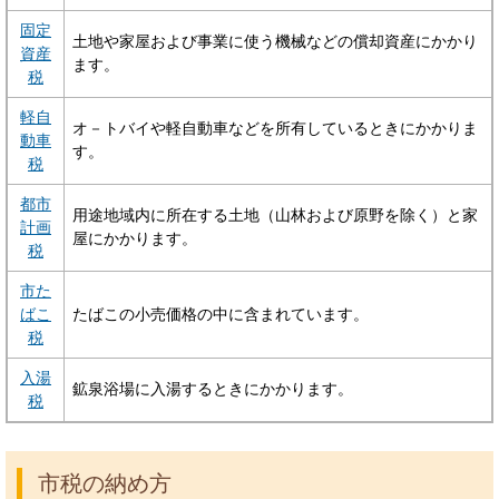
固定
土地や家屋および事業に使う機械などの償却資産にかかり
資産
ます。
税
軽自
オ－トバイや軽自動車などを所有しているときにかかりま
動車
す。
税
都市
用途地域内に所在する土地（山林および原野を除く）と家
計画
屋にかかります。
税
市た
ばこ
たばこの小売価格の中に含まれています。
税
入湯
鉱泉浴場に入湯するときにかかります。
税
市税の納め方