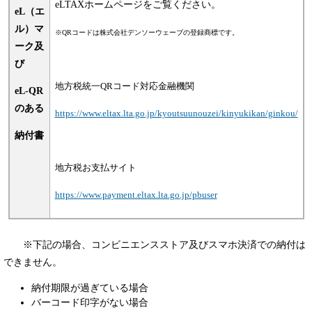
eLTAXホームページをご覧ください。
eL（エ
ル）マ
※QRコードは株式会社デンソーウェーブの登録商標です。
ーク及
び
地方税統一QRコード対応金融機関
eL-QR
のある
https://www.eltax.lta.go.jp/kyoutsuunouzei/kinyukikan/ginkou/
納付書
地方税お支払サイト
https://www.payment.eltax.lta.go.jp/pbuser
※下記の場合、コンビニエンスストア及びスマホ決済での納付は
できません。
納付期限が過ぎている場合
バーコード印字がない場合