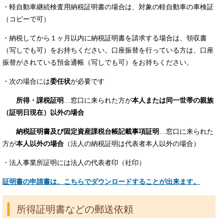
・軽自動車継続検査用納税証明書の場合は、対象の軽自動車の車検証
（コピーで可）
・納税してから１ヶ月以内に納税証明書を請求する場合は、領収書
（写しでも可）をお持ちください。口座振替を行っている方は、口座
振替がされている預金通帳（写しでも可）をお持ちください。
・次の場合には
委任状
が必要です
所得・課税証明
…窓口に来られた方が
本人または同一世帯の親族
（証明日現在）以外の場合
納税証明書及び固定資産課税台帳記載事項証明
…窓口に来られた
方が
本人以外の場合
（法人の納税証明は代表者本人以外の場合）
・法人事業所証明には法人の代表者印（社印）
証明書の申請書は、こちらでダウンロードすることが出来ます。
所得証明書などの郵送依頼