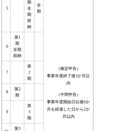
期
全
5
全
期
期
前
納
第1
期
6
全期
前納
第
（確定申告）
7
2
事業年度終了後2か月以
期
内
第2
8
（中間申告）
期
事業年度開始日以後6か
第
月を経過した日から2か
9
3
月以内
期
第3