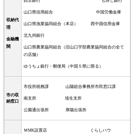
西京銀行 もみじ銀行
山口県信用組合 中国労働金庫
収納代
山口県漁業協同組合（本店） 西中国信用金庫
理
北九州銀行
金融機
関
山口県農業協同組合（旧山口宇部農業協同組合の全て
の店舗）
ゆうちょ銀行・郵便局（中国５県に限る）
市役所税務課 山陽総合事務所市民窓口課
市の収
南支所 埴生支所
納窓口
公園通出張所 厚陽出張所
ＭMK設置店 くらしハウ