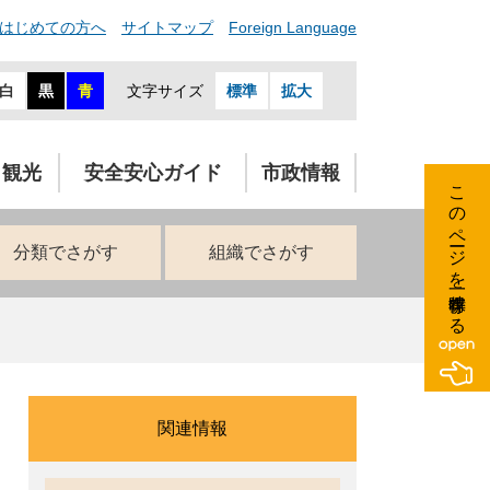
はじめての方へ
サイトマップ
Foreign Language
白
黒
青
文字サイズ
標準
拡大
・観光
安全安心ガイド
市政情報
このページを一時保存する
分類でさがす
組織でさがす
関連情報