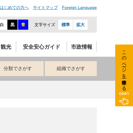
はじめての方へ
サイトマップ
Foreign Language
白
黒
青
文字サイズ
標準
拡大
・観光
安全安心ガイド
市政情報
このページを一時保存する
分類でさがす
組織でさがす