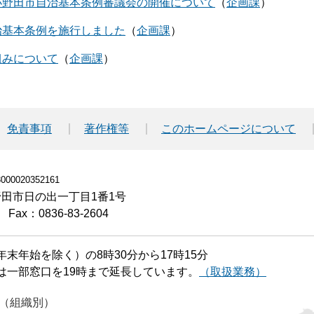
小野田市自治基本条例審議会の開催について
企画課
治基本条例を施行しました
企画課
組みについて
企画課
免責事項
著作権等
このホームページについて
00020352161
小野田市日の出一丁目1番1号
Fax：0836-83-2604
末年始を除く）の8時30分から17時15分
は一部窓口を19時まで延長しています。
（取扱業務）
（組織別）