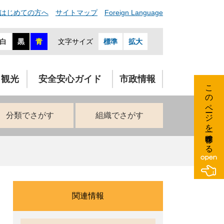
はじめての方へ
サイトマップ
Foreign Language
白
黒
青
文字サイズ
標準
拡大
・観光
安全安心ガイド
市政情報
このページを一時保存する
分類でさがす
組織でさがす
関連情報