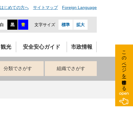
はじめての方へ
サイトマップ
Foreign Language
白
黒
青
文字サイズ
標準
拡大
・観光
安全安心ガイド
市政情報
このページを一時保存する
分類でさがす
組織でさがす