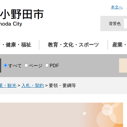
本文へ
背景色
て・健康・福祉
教育・文化・スポーツ
産業
すべて
ページ
PDF
業・観光
>
入札・契約
>
要領・要綱等