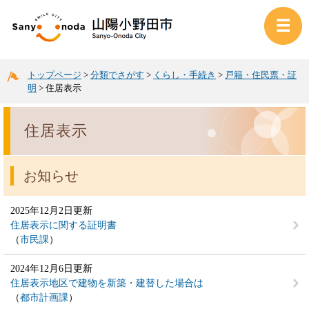
トップページ
>
分類でさがす
>
くらし・手続き
>
戸籍・住民票・証
明
>
住居表示
住居表示
お知らせ
2025年12月2日更新
住居表示に関する証明書
市民課
2024年12月6日更新
住居表示地区で建物を新築・建替した場合は
都市計画課