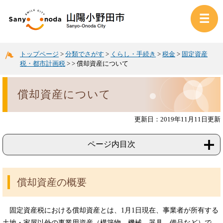
トップページ
>
分類でさがす
>
くらし・手続き
>
税金
>
固定資産
税・都市計画税
>
>
償却資産について
償却資産について
更新日：2019年11月11日更新
ページ内目次
償却資産の概要
固定資産税における償却資産とは、1月1日現在、事業者が所有する
土地・家屋以外の事業用資産（構築物、機械、器具、備品など）で、