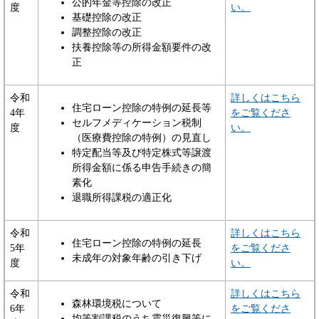
公的年金等控除の改正
度
い。
基礎控除の改正
調整控除の改正
扶養控除等の所得金額要件の改
正
令和
詳しくはこちら
住宅ローン控除の特例の延長等
4年
をご覧くださ
セルフメディケーション税制
度
い。
（医療費控除の特例）の見直し
特定配当等及び特定株式等譲渡
所得金額に係る申告手続きの簡
素化
退職所得課税の適正化
令和
詳しくはこちら
住宅ローン控除の特例の延長
5年
をご覧くださ
未成年の対象年齢の引き下げ
度
い。
令和
詳しくはこちら
森林環境税について
6年
をご覧くださ
均等割課税のうち震災復興等に