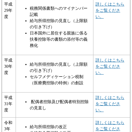
平成
詳しくはこちら
税務関係書類へのマイナンバー
29年
をご覧くださ
記載
度
い。
給与所得控除の見直し（上限額
の引き下げ）
日本国外に居住する親族に係る
扶養控除等の書類の添付等の義
務化
平成
詳しくはこちら
給与所得控除の見直し（上限額
30年
をご覧くださ
の引き下げ）
度
い。
セルフメディケーション税制
（医療費控除の特例）の創設
平成
詳しくはこちら
配偶者控除及び配偶者特別控除
31年
をご覧くださ
の見直し
度
い。
令和
詳しくはこちら
給与所得控除の改正
3年
をご覧くださ