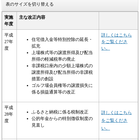
表のサイズを切り替える
実施
主な改正内容
年度
平成
詳しくはこちら
住宅借入金等特別控除の延長・
27年
をご覧くださ
拡充
度
い。
上場株式等の譲渡所得及び配当
所得の軽減税率の廃止
非課税口座内の少額上場株式の
譲渡所得及び配当所得の非課税
措置の創設
ゴルフ場会員権等の譲渡損失に
係る損益通算等の改正
平成
ふるさと納税に係る税制改正
詳しくはこちら
28年
公的年金からの特別徴収制度の
をご覧くださ
度
見直し
い。