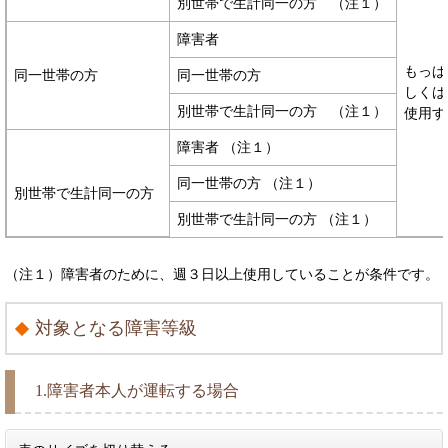
別世帯で生計同一の方 （注１）
障害者
もっぱ
同一世帯の方
同一世帯の方
しくは
別世帯で生計同一の方 （注１）
使用す
障害
者 （注１）
同一世帯の方
（注１）
別世帯で生計同一の方
別世帯で生計同一の方 （注１）
（注１）
障害
者のために、週３日以上使用していることが条件です。
対象となる障害等級
1.障害者本人が運転する場合