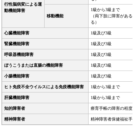
行性脳病変による運
1級から3級まで
動機能障害
移動機能
（両下肢に障害がある
る）
心臓機能障害
1級及び3級
腎臓機能障害
1級及び3級
呼吸器機能障害
1級及び3級
ぼうこうまたは直腸の機能障害
1級及び3級
小腸機能障害
1級及び3級
ヒト免疫不全ウイルスによる免疫機能障害
1級から3級まで
肝臓機能障害
1級から3級まで
知的障害者
療育手帳の障害の程度
精神障害者
精神障害者保健福祉手