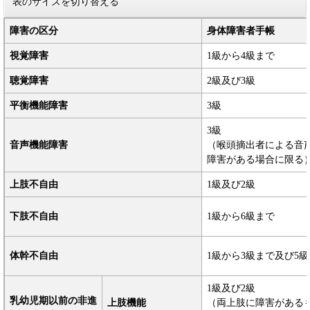
表のサイズを切り替える
障害の区分
身体障害者手帳
視覚障害
1級から4級まで
聴覚障害
2級及び3級
平衡機能障害
3級
3級
音声機能障害
（喉頭摘出者による音
障害がある場合に限る
上肢不自由
1級及び2級
下肢不自由
1級から6級まで
体幹不自由
1級から3級まで及び5級
1級及び2級
乳幼児期以前の非進
上肢機能
（両上肢に障害がある