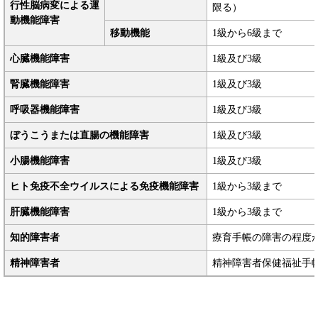
行性脳病変による運
限る）
動機能障害
移動機能
1級から6級まで
心臓機能障害
1級及び3級
腎臓機能障害
1級及び3級
呼吸器機能障害
1級及び3級
ぼうこうまたは直腸の機能障害
1級及び3級
小腸機能障害
1級及び3級
ヒト免疫不全ウイルスによる免疫機能障害
1級から3級まで
肝臓機能障害
1級から3級まで
知的障害者
療育手帳の障害の程度
精神障害者
精神障害者保健福祉手