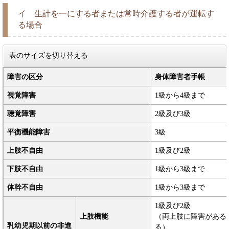
イ 生計を一にする者または常時介護する者が運転す
る場合
表のサイズを切り替える
障害の区分
身体障害者手帳
視覚障害
1級から4級まで
聴覚障害
2級及び3級
平衡機能障害
3級
上肢不自由
1級及び2級
下肢不自由
1級から3級まで
体幹不自由
1級から3級まで
1級及び2級
上肢機能
（両上肢に障害がある
乳幼児期以前の非進
る）