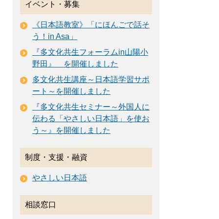
イベント・募集
《日本語教室》「にほんごで話そ
う！in Asa」
『多文化共生フォーラムin山陽小
野田』 を開催しました
多文化共生講座～日本語学習サポ
ート～を開催しました
『多文化共生セミナー～外国人に
伝わる「やさしい日本語」を使お
う～』を開催しました
制度・支援・融資
やさしい日本語
相談窓口