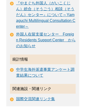
『やまぐち外国人（がいこくじ
ん）総合（そうごう）相談（そう
だん）センター』について～Yam
aguchi Multilingual Consultation C
enter～
外国人在留支援センター Foreig
n Residents Support Center から
のお知らせ
統計情報
中学生海外派遣事業アンケート調
査結果について
関連施設・関連リンク
国際交流関連リンク集