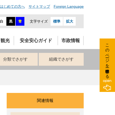
はじめての方へ
サイトマップ
Foreign Language
白
黒
青
文字サイズ
標準
拡大
・観光
安全安心ガイド
市政情報
このページを一時保存する
分類でさがす
組織でさがす
関連情報