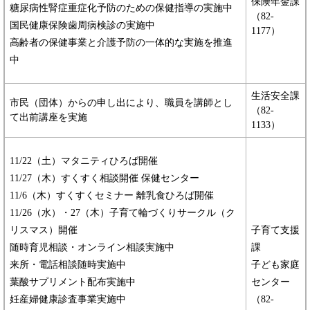
保険年金課
​糖尿病性腎症重症化予防のための保健指導の実施中
（82-
国民健康保険歯周病検診の実施中
1177）
高齢者の保健事業と介護予防の一体的な実施を推進
中
生活安全課
市民（団体）からの申し出により、職員を講師とし
（82-
て出前講座を実施
1133）
11/22（土）マタニティひろば開催
​11/27（木）すくすく相談開催 保健センター
​11/6（木）すくすくセミナー 離乳食ひろば開催
​11/26（水）・27（木）子育て輪づくりサークル（ク
リスマス）開催
子育て支援
随時育児相談・オンライン相談実施中
課
​来所・電話相談随時実施中
子ども家庭
​葉酸サプリメント配布実施中
センター
​妊産婦健康診査事業実施中
（82-