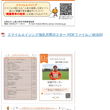
スマイルエイジング強化月間ポスター [PDFファイル／481KB]