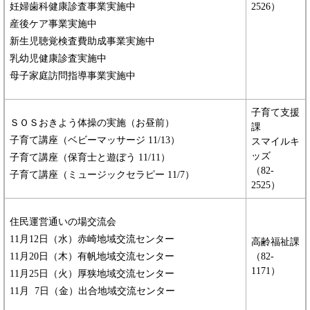
​妊婦歯科健康診査事業実施中
2526）
​産後ケア事業実施中
​新生児聴覚検査費助成事業実施中
​乳幼児健康診査実施中
​母子家庭訪問指導事業実施中
子育て支援
ＳＯＳおきよう体操の実施（お昼前）
課
子育て講座（ベビーマッサージ 11/13）
スマイルキ
ッズ
​子育て講座（保育士と遊ぼう 11/11）
（82-
​子育て講座（ミュージックセラピー 11/7）
2525）
住民運営通いの場交流会
11月12日（水）赤崎地域交流センター
高齢福祉課
​11月20日（木）有帆地域交流センター
（82-
1171）
11月25日（火）厚狭地域交流センター
11月 7日（金）出合地域交流センター