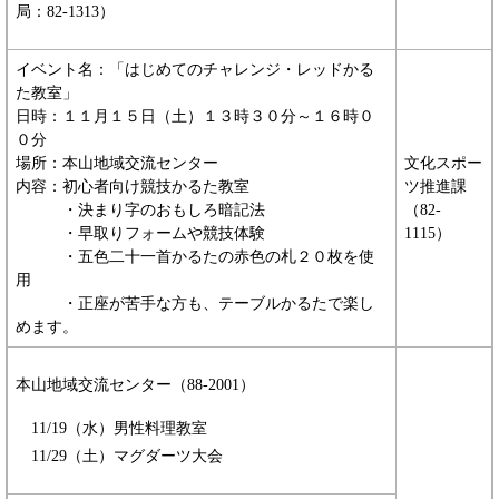
局：82-1313）
イベント名：「はじめてのチャレンジ・レッドかる
た教室」
日時：１１月１５日（土）１３時３０分～１６時０
０分
場所：本山地域交流センター
文化スポー
内容：初心者向け競技かるた教室
ツ推進課
・決まり字のおもしろ暗記法
（82-
・早取りフォームや競技体験
1115）
・五色二十一首かるたの赤色の札２０枚を使
用
・正座が苦手な方も、テーブルかるたで楽し
めます。
本山地域交流センター（88-2001）
11/19（水）男性料理教室
​ 11/29（土）マグダーツ大会