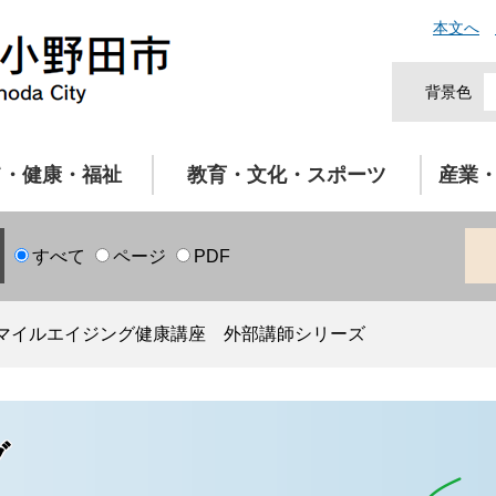
本文へ
背景色
て・健康・福祉
教育・文化・スポーツ
産業
すべて
ページ
PDF
マイルエイジング健康講座 外部講師シリーズ
グ