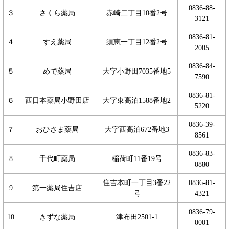
0836-88-
３
さくら薬局
赤崎二丁目10番2号
3121
0836-81-
４
すえ薬局
須恵一丁目12番2号
2005
0836-84-
５
めで薬局
大字小野田7035番地5
7590
0836-81-
６
西日本薬局小野田店
大字東高泊1588番地2
5220
0836-39-
７
おひさま薬局
大字西高泊672番地3
8561
0836-83-
8
千代町薬局
稲荷町11番19号
0880
住吉本町一丁目3番22
0836-81-
9
第一薬局住吉店
号
4321
0836-79-
10
きずな薬局
津布田2501-1
0001