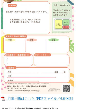
応募用紙はこちら [PDFファイル／6.64MB]
メール：hokenc@city.sanyo-onoda.lg.jp