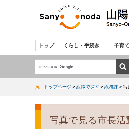
トップ
くらし・手続き
子育
トップページ
>
組織で探す
>
総務課
>
写
写真で見る市長活動