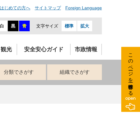
はじめての方へ
サイトマップ
Foreign Language
白
黒
青
文字サイズ
標準
拡大
・観光
安全安心ガイド
市政情報
このページを一時保存する
分類でさがす
組織でさがす