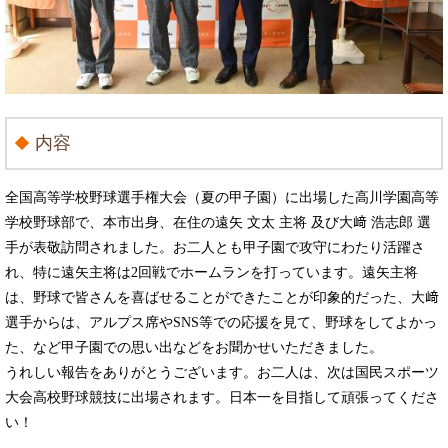
内容
全国高等学校野球選手権大会（夏の甲子園）に出場した高川学園高等
学校野球部で、本市出身、在住の遠矢 文太 主将 及び大﨑 浩志郎 選
手が表敬訪問されました。お二人とも甲子園で攻守にわたり活躍さ
れ、特に遠矢主将は2回戦でホームランを打っています。遠矢主将
は、野球で皆さんを喜ばせることができたことが印象的だった、大﨑
選手からは、アルプス席やSNS等での応援を見て、野球をしてよかっ
た、など甲子園での思い出などをお聞かせいただきました。
うれしい報告をありがとうございます。お二人は、次は国民スポーツ
大会高校野球競技に出場されます。日本一を目指して頑張ってくださ
い！