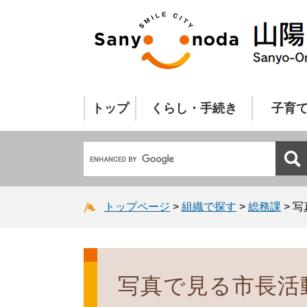
トップ
くらし・手続き
子育
トップページ
>
組織で探す
>
総務課
>
写
写真で見る市長活動