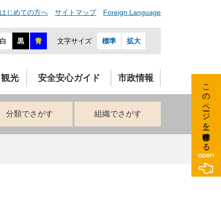
はじめての方へ
サイトマップ
Foreign Language
白
黒
青
文字サイズ
標準
拡大
・観光
安全安心ガイド
市政情報
このページを一時保存する
分類でさがす
組織でさがす