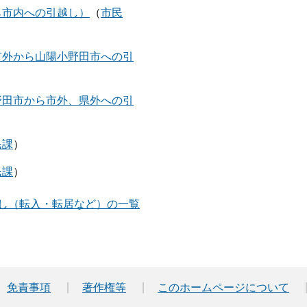
ら市内への引越し）
市民
市外から山陽小野田市への引
野田市から市外、県外への引
民課
民課
し（転入・転居など）の一覧
免責事項
著作権等
このホームページについて