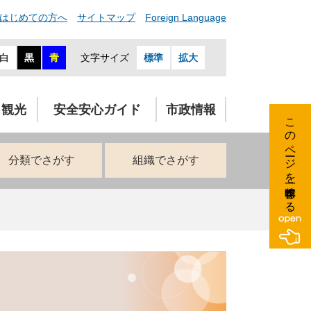
はじめての方へ
サイトマップ
Foreign Language
白
黒
青
文字サイズ
標準
拡大
・観光
安全安心ガイド
市政情報
このページを一時保存する
分類でさがす
組織でさがす