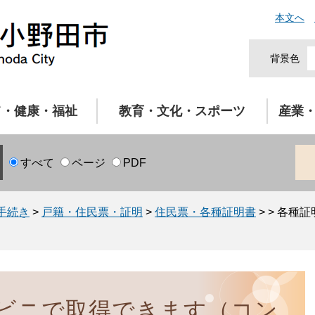
本文へ
背景色
て・健康・福祉
教育・文化・スポーツ
産業
すべて
ページ
PDF
手続き
>
戸籍・住民票・証明
>
住民票・各種証明書
>
>
各種証
ビニで取得できます（コン