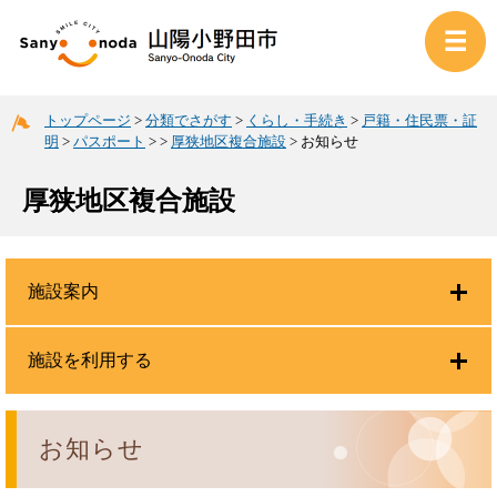
トップページ
>
分類でさがす
>
くらし・手続き
>
戸籍・住民票・証
明
>
パスポート
>
>
厚狭地区複合施設
>
お知らせ
厚狭地区複合施設
施設案内
施設を利用する
お知らせ