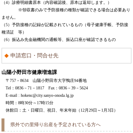
（4）診療明細書原本（内容確認後、原本は返却します。）
※領収書のみで予防接種の種類が確認できる場合は必要あり
ません。
（5）予防接種の記録が記載されているもの（母子健康手帳、予防接
種済証 等）
（6）振込み先金融機関の通帳等、振込口座が確認できるもの
申請窓口・問合せ先
山陽小野田市健康増進課
〒757－8634
山陽小野田市大字鴨庄94番地
Tel：0836－71－1817 Fax：0836－39－5624
E-mail : hokenc@city.sanyo-onoda.lg.jp
時間：8時30分～17時15分
休館日：土・日曜日、祝日、年末年始（12月29日～1月3日）
県外での里帰り出産を予定されている方へ