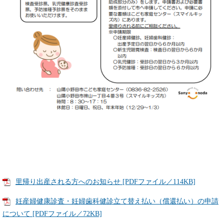
里帰り出産される方へのお知らせ [PDFファイル／114KB]
妊産婦健康診査・妊婦歯科健診立て替え払い（償還払い）の申請
について [PDFファイル／72KB]