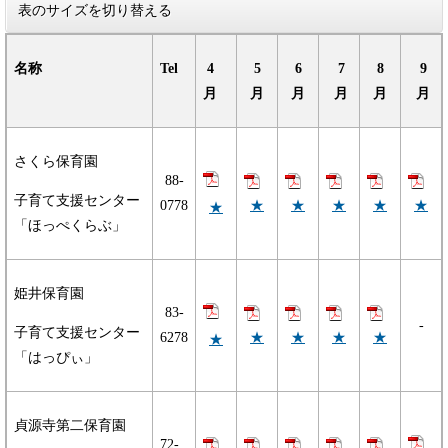
表のサイズを切り替える
名称
Tel
4
5
6
7
8
9
月
月
月
月
月
月
さくら保育園
88-
子育て支援センター
★
★
★
★
★
0778
★
「ほっぺくらぶ」
姫井保育園
83-
-
子育て支援センター
★
★
★
★
6278
★
「はっぴぃ」
貞源寺第二保育園
72-