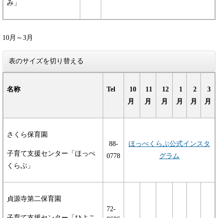
み」
10月～3月
表のサイズを切り替える
名称
Tel
10
11
12
1
2
3
月
月
月
月
月
月
さくら保育園
88-
ほっぺくらぶ公式インスタ
子育て支援センター「ほっぺ
0778
グラム
くらぶ」
貞源寺第二保育園
​72-
子育て支援センター「ひよこ