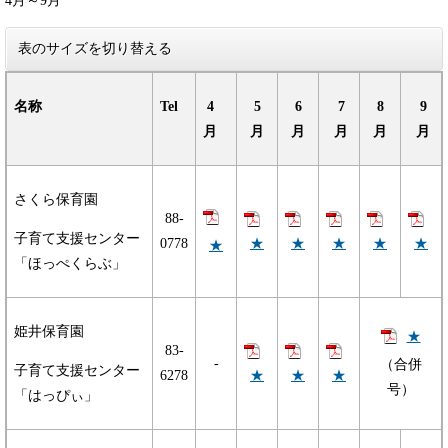
4月～9月
表のサイズを切り替える
名称
Tel
4
5
6
7
8
9
月
月
月
月
月
月
さくら保育園
88-
子育て支援センター
★
★
★
★
★
0778
★
「ほっぺくらぶ」
姫井保育園
★
83-
-
（合併
子育て支援センター
★
★
★
6278
号）
「はっぴぃ」