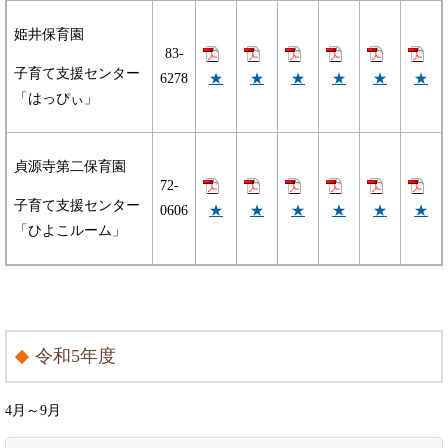
姫井保育園
83-
子育て支援センター
★
★
★
★
★
★
6278
「はっぴぃ」
貞源寺第二保育園
72-
子育て支援センター
★
★
★
★
★
★
0606
「ひよこルーム」
令和5年度
4月～9月