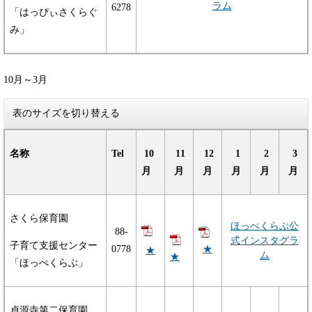
ラム
6278
「はっぴぃさくらぐ
み」
10月～3月
表のサイズを切り替える
名称
Tel
10
11
12
1
2
3
月
月
月
月
月
月
さくら保育園
ほっぺくらぶ公
88-
式インスタグラ
子育て支援センター
★
0778
★
ム
★
「ほっぺくらぶ」
貞源寺第二保育園