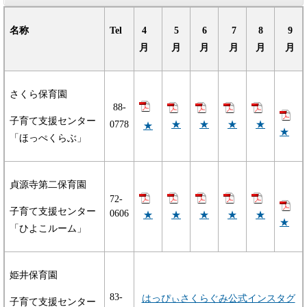
名称
Tel
4
5
6
7
8
9
月
月
月
月
月
月
さくら保育園
88-
子育て支援センター
★
★
★
★
0778
★
★
「ほっぺくらぶ」
貞源寺第二保育園
​72-
子育て支援センター
0606
★
★
★
★
★
★
「ひよこルーム」
姫井保育園
83-
はっぴぃさくらぐみ公式インスタグ
子育て支援センター