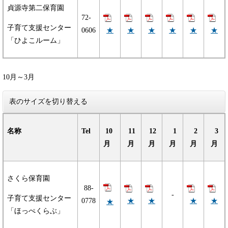
貞源寺第二保育園
72-
子育て支援センター
★
★
★
★
★
★
0606
「ひよこルーム」
10月～3月
表のサイズを切り替える
名称
Tel
10
11
12
1
2
3
月
月
月
月
月
月
さくら保育園
88-
-
子育て支援センター
★
★
★
★
0778
★
「ほっぺくらぶ」