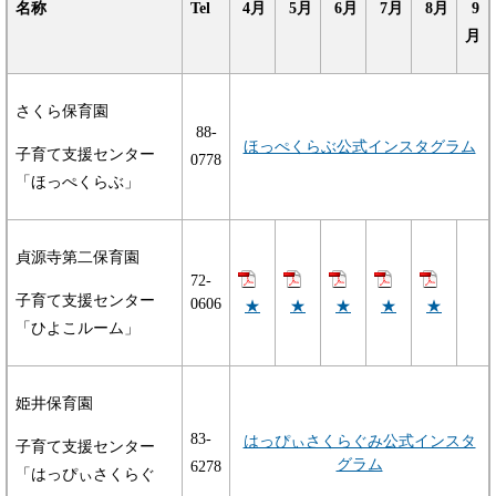
名称
Tel
4月
5月
6月
7月
8月
9
月
さくら保育園
88-
ほっぺくらぶ公式インスタグラム
子育て支援センター
0778
「ほっぺくらぶ」
貞源寺第二保育園
​72-
子育て支援センター
0606
★
★
★
★
★
「ひよこルーム」
姫井保育園
83-
はっぴぃさくらぐみ公式インスタ
子育て支援センター
グラム
6278
「はっぴぃさくらぐ