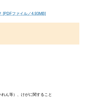
DFファイル／4.93MB]
）
いれん等）、けがに関すること