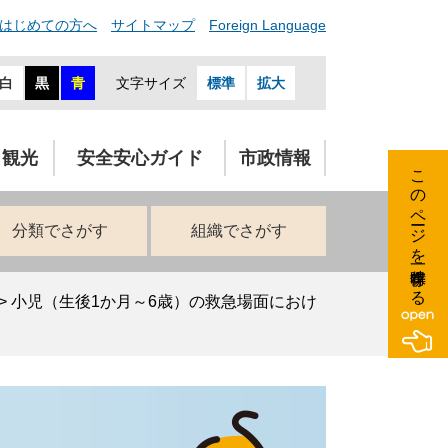
はじめての方へ
サイトマップ
Foreign Language
白
黒
青
文字サイズ
標準
拡大
・観光
安全安心ガイド
市政情報
このページを一時保存する
分類でさがす
組織でさがす
>
小児（生後1か月～6歳）の救急場面におけ