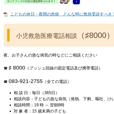
こどもの休日・夜間の急病 どんな時に救急受診すべき？ [P
（♯8000
小児救急医療電話相談
夜、お子さんの急な病気の時などにご相談ください
♯ 8000
☎
（プッシュ回線の固定電話及び携帯電話）
083-921-2755
☎
（全ての電話）
相 談 日：毎日（365日）
相談内容：子どもの急な病気（発熱、下痢、嘔吐、け
相談時間：19 時 ～ 翌朝8時
対 象 者：15 歳未満の子ども