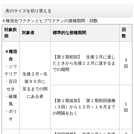
表のサイズを切り替える
４種混合ワクチンとヒブワクチンの接種期間・回数
対象疾
回
対象者
標準的な接種期間
病
数
４種混
【第１期初回】 生後２月に達し
合
３
たときから生後１２月に達するま
回
・ジフ
での期間
テリア
生後２月～生
・百日
後９０月に
せき
至るまでの間
・破傷
にある者
【第１期追加】 第１期初回接種
風
１
（３回）から１２月～１８月まで
回
・ポリ
の間隔をおく
オ