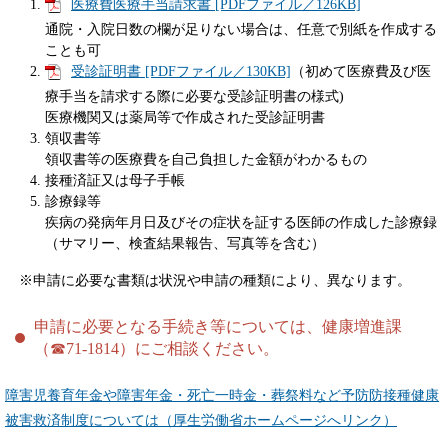
医療費医療手当請求書 [PDFファイル／126KB]
通院・入院日数の欄が足りない場合は、任意で別紙を作成する
ことも可
受診証明書 [PDFファイル／130KB]
（初めて医療費及び医
療手当を請求する際に必要な受診証明書の様式)
医療機関又は薬局等で作成された受診証明書
領収書等
領収書等の医療費を自己負担した金額がわかるもの
接種済証又は母子手帳
診療録等
疾病の発病年月日及びその症状を証する医師の作成した診療録
（サマリー、検査結果報告、写真等を含む）
※申請に必要な書類は状況や申請の種類により、異なります。
申請に必要となる手続き等については、健康増進課
（☎71-1814）にご相談ください。
障害児養育年金や障害年金・死亡一時金・葬祭料など予防防接種健康
被害救済制度については（厚生労働省ホームページへリンク）