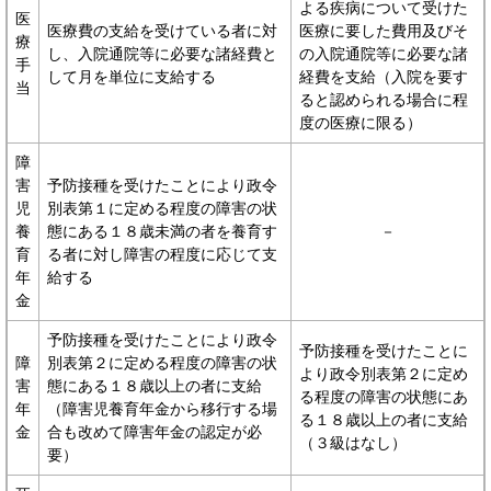
よる疾病について受けた
医
医療費の支給を受けている者に対
医療に要した費用及びそ
療
し、入院通院等に必要な諸経費と
の入院通院等に必要な諸
手
して月を単位に支給する
経費を支給（入院を要す
当
ると認められる場合に程
度の医療に限る）
障
害
予防接種を受けたことにより政令
児
別表第１に定める程度の障害の状
養
態にある１８歳未満の者を養育す
－
育
る者に対し障害の程度に応じて支
年
給する
金
予防接種を受けたことにより政令
予防接種を受けたことに
障
別表第２に定める程度の障害の状
より政令別表第２に定め
害
態にある１８歳以上の者に支給
る程度の障害の状態にあ
年
（障害児養育年金から移行する場
る１８歳以上の者に支給
金
合も改めて障害年金の認定が必
（３級はなし）
要）