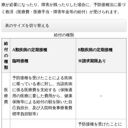
療が必要になったり、障害が残ったりした場合に、予防接種法に基づ
く救済（医療費・医療手当・障害年金等の給付）が受けられます。
表のサイズを切り替える
給付の種類
給
付
A類疾病の定期接種
B類疾病の定期接種
の
臨時接種
※請求期限あり
種
類
予防接種を受けたことによる疾病
に罹っている者に対し、当該疾病
医
に係る医療費を支給する（保険適
療
用の医療に要した費用から、健康
－
費
保険等による給付の額を除いた自
己負担分、及び入院時食事療養費
標準負担額等）
予防接種を受けたことに