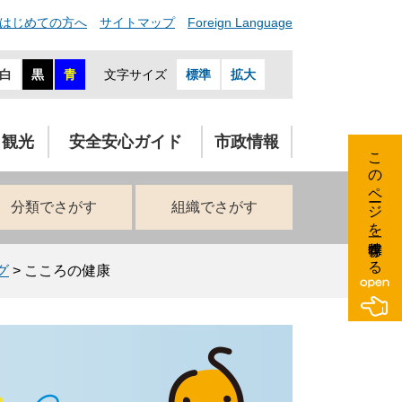
はじめての方へ
サイトマップ
Foreign Language
白
黒
青
文字サイズ
標準
拡大
・観光
安全安心ガイド
市政情報
このページを一時保存する
分類でさがす
組織でさがす
グ
>
こころの健康