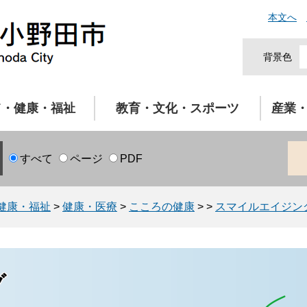
本文へ
背景色
て・健康・福祉
教育・文化・スポーツ
産業
すべて
ページ
PDF
健康・福祉
>
健康・医療
>
こころの健康
>
>
スマイルエイジン
グ