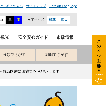
はじめての方へ
サイトマップ
Foreign Language
白
黒
青
文字サイズ
標準
拡大
・観光
安全安心ガイド
市政情報
このページを一時保存する
分類でさがす
組織でさがす
>
救急医療に御協力をお願いします