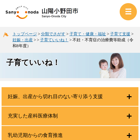
トップページ
>
分類でさがす
>
子育て・健康・福祉
>
子育て支援
>
妊娠・出産
>
>
子育ていいね！
>
不妊・不育症の治療費等助成（令
和8年度）
子育ていいね！
妊娠、出産から切れ目のない寄り添う支援
充実した産科医療体制
乳幼児期からの食育推進