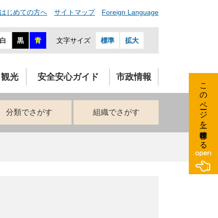
はじめての方へ
サイトマップ
Foreign Language
白
黒
青
文字サイズ
標準
拡大
・観光
安全安心ガイド
市政情報
このページを一時保存する
分類でさがす
組織でさがす