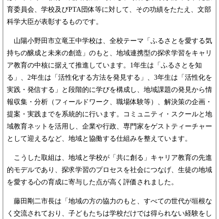
育委員会、学校及びPTA団体等に対して、その功績をたたえ、文部
科学大臣が表彰するものです。
山陽小野田市立竜王中学校は、全校テーマ「ふるさとを愛する気
持ちの醸成と未来の創造」のもと、地域連携型の探求学習をキャリ
ア教育の中核に据えて推進しています。1年生は「ふるさとを知
る」、2年生は「活性化する方法を発見する」、3年生は「活性化を
実践・発信する」と段階的に学びを構成し、地域課題の発見から情
報収集・分析（フィールドワーク、職場体験等）、解決策の企画・
提案・実践までを系統的に行います。コミュニティ・スクールと地
域教育ネットを活用し、企業や行政、専門家をゲストティーチャー
として迎えるなど、地域と協働する仕組みを整えています。
こうした取組は、地域と学校が「共に創る」キャリア教育の先進
的モデルであり、探求学習のプロセスを社会につなげ、生徒の地域
を愛する心の育成に寄与した点が高く評価されました。
藤田剛二市長は「地域の方の協力のもと、すべての世代が垣根な
く交流されており、子どもたちは学校だけでは得られない経験をし