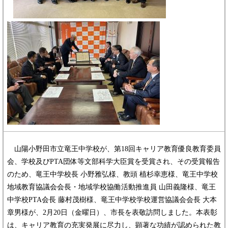
山陽小野田市立竜王中学校が、第18回キャリア教育優良教育委員
会、学校及びPTA団体等文部科学大臣賞を受賞され、その受賞報告
のため、竜王中学校長 小野雅弘様、教頭 植杉幸恵様、竜王中学校
地域教育協議会会長・地域学校協働活動推進員 山田義隆様、竜王
中学校PTA会長 藤村茂樹様、竜王中学校学校運営協議会会長 大本
章男様が、2月20日（金曜日）、市長を表敬訪問しました。本表彰
は、キャリア教育の充実発展に尽力し、顕著な功績が認められた教