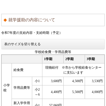
就学援助の内容について
令和7年度の支給内容・支給時期（予定）
表のサイズを切り替える
学校給食費・学用品費等
1学期
2学期
3学期
現物給付 ※市から学校給食センター
給食費
に支払います
小1
3,600円
4,500円
3,530円
小学
学用品費等
小2
校
4,400円
5,500円
4,000円
～6
新入学学用
小1
57,060円