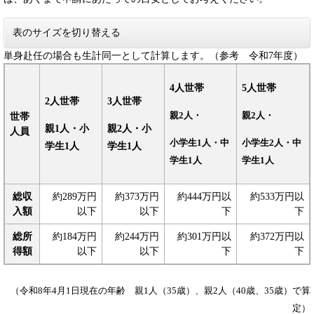
表のサイズを切り替える
単身赴任の場合も生計同一として計算します。（参考 令和7年度）
4人世帯
5人世帯
2人世帯
3人世帯
親2人・
親2人・
世帯
親1人・小
親2人・小
人員
小学生1人・中
小学生2人・中
学生1人
学生1人
学生1人
学生1人
総収
約289万円
約373万円
約444万円以
約533万円以
入額
以下
以下
下
下
総所
約184万円
約244万円
約301万円以
約372万円以
得額
以下
以下
下
下
（令和8年4月1日現在の年齢 親1人（35歳）、親2人（40歳、35歳）で算
定）