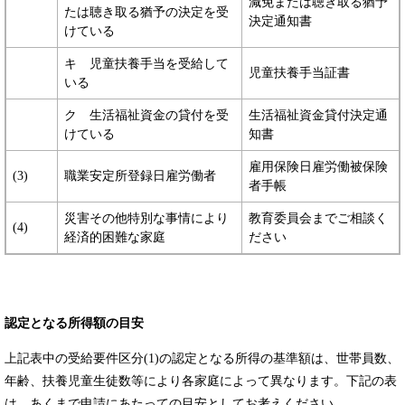
減免または聴き取る猶予
たは聴き取る猶予の決定を受
決定通知書
けている
キ 児童扶養手当を受給して
児童扶養手当証書
いる
ク 生活福祉資金の貸付を受
生活福祉資金貸付決定通
けている
知書
雇用保険日雇労働被保険
(3)
職業安定所登録日雇労働者
者手帳
災害その他特別な事情により
教育委員会までご相談く
(4)
経済的困難な家庭
ださい
認定となる所得額の目安
上記表中の受給要件区分(1)の認定となる所得の基準額は、世帯員数、
年齢、扶養児童生徒数等により各家庭によって異なります。下記の表
は、あくまで申請にあたっての目安としてお考えください。