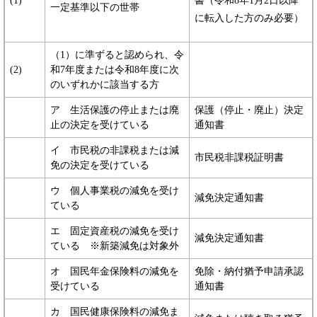
(1)
書（令和8年1月2日以降
一定基準以下の世帯
に転入した方のみ必要）
（1）に準ずると認められ、令
(2)
和7年度または令和8年度に次
のいずれかに該当する方
ア 生活保護の停止または廃
保護（停止・廃止）決定
止の決定を受けている
通知書
イ 市民税の非課税または減
市民税非課税証明書
免の決定を受けている
ウ 個人事業税の減免を受け
減免決定通知書
ている
エ 固定資産税の減免を受け
減免決定通知書
ている ※新築減免は対象外
オ 国民年金保険料の減免を
免除・納付猶予申請承認
受けている
通知書
カ 国民健康保険料の減免ま