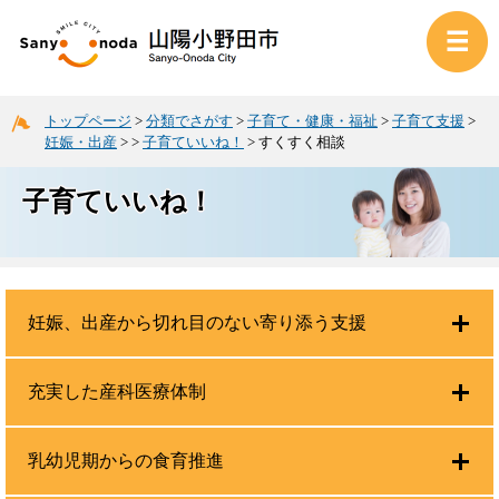
トップページ
>
分類でさがす
>
子育て・健康・福祉
>
子育て支援
>
妊娠・出産
>
>
子育ていいね！
>
すくすく相談
子育ていいね！
妊娠、出産から切れ目のない寄り添う支援
充実した産科医療体制
乳幼児期からの食育推進