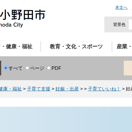
本文へ
背景色
て・健康・福祉
教育・文化・スポーツ
産業
すべて
ページ
PDF
健康・福祉
>
子育て支援
>
妊娠・出産
>
>
子育ていいね！
>
妊