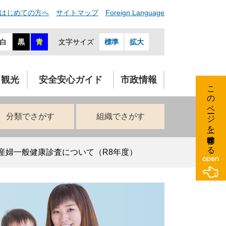
はじめての方へ
サイトマップ
Foreign Language
白
黒
青
文字サイズ
標準
拡大
・観光
安全安心ガイド
市政情報
このページを一時保存する
分類でさがす
組織でさがす
産婦一般健康診査について（R8年度）