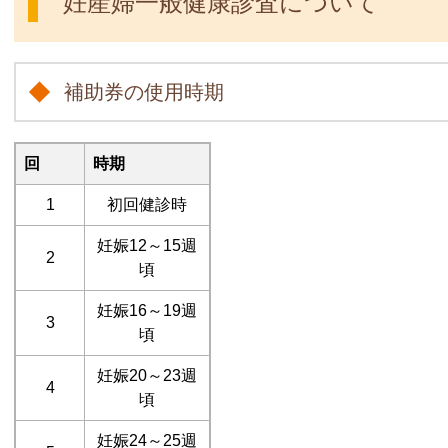
妊産婦一般健康診査について
補助券の使用時期
回
時期
1
初回健診時
妊娠12～15週
2
頃
妊娠16～19週
3
頃
妊娠20～23週
4
頃
妊娠24～25週