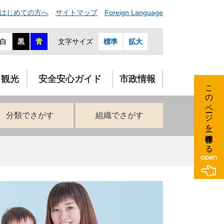
はじめての方へ
サイトマップ
Foreign Language
白
黒
青
文字サイズ
標準
拡大
・観光
安全安心ガイド
市政情報
このページを一時保存する
分類でさがす
組織でさがす