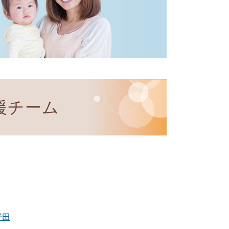
援チーム
野田