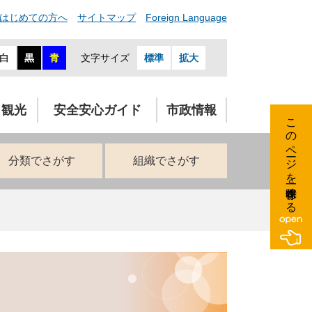
はじめての方へ
サイトマップ
Foreign Language
白
黒
青
文字サイズ
標準
拡大
・観光
安全安心ガイド
市政情報
このページを一時保存する
分類でさがす
組織でさがす