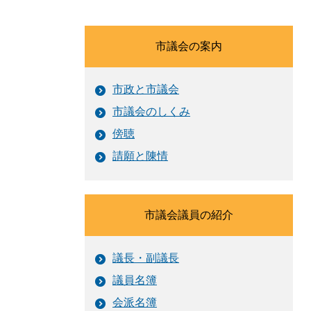
市議会の案内
市政と市議会
市議会のしくみ
傍聴
請願と陳情
市議会議員の紹介
議長・副議長
議員名簿
会派名簿