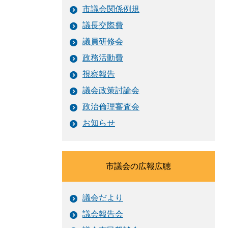
市議会関係例規
議長交際費
議員研修会
政務活動費
視察報告
議会政策討論会
政治倫理審査会
お知らせ
市議会の広報広聴
議会だより
議会報告会