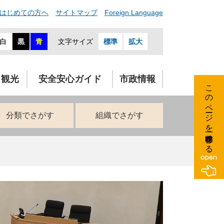
はじめての方へ
サイトマップ
Foreign Language
白
黒
青
文字サイズ
標準
拡大
・観光
安全安心ガイド
市政情報
このページを一時保存する
分類でさがす
組織でさがす