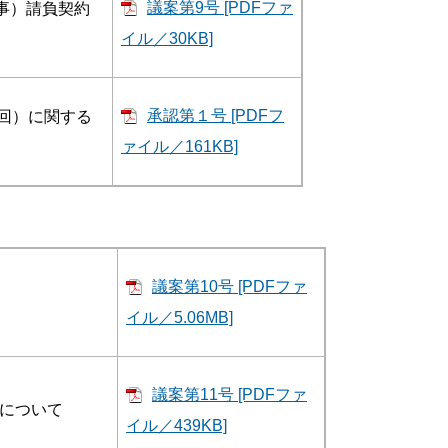
議案第9号 [PDFファ
事）請負契約
イル／30KB]
承認第１号 [PDFフ
回）に関する
ァイル／161KB]
議案第10号 [PDFファ
イル／5.06MB]
議案第11号 [PDFファ
について
イル／439KB]