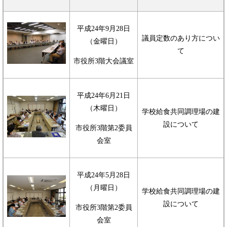
平成24年9月28日
議員定数のあり方につい
（金曜日）
て
市役所3階大会議室
平成24年6月21日
（木曜日）
学校給食共同調理場の建
設について
市役所3階第2委員
会室
平成24年5月28日
（月曜日）
学校給食共同調理場の建
設について
市役所3階第2委員
会室