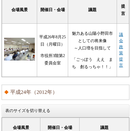
提
会場風景
開催日・会場
議題
言
魅力ある山陽小野田市
議
平成26年8月25
としての将来像
会
日（月曜日）
政
～人口増を目指して
策
市役所3階第2
提
「ごっぽう ええ ま
委員会室
言
ち 創るっちゃ！！」
平成24年（2012年）
表のサイズを切り替える
会場風景
開催日・会場
議題