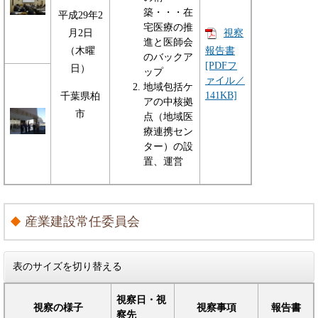
築・・・在
平成29年2
宅医療の推
月2日
視察
進と医師会
報告書
（木曜
のバックア
[PDFフ
日）
ップ
ァイル／
地域包括ケ
141KB]
千葉県柏
アの中核拠
市
点（地域医
療連携セン
ター）の設
置、運営
産業建設常任委員会
表のサイズを切り替える
視察日・視
視察の様子
視察事項
報告書
察先