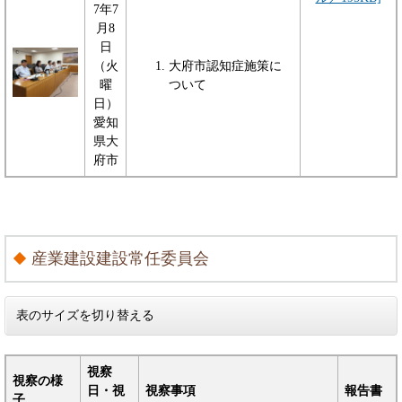
7年7
月8
日
（火
大府市認知症施策に
曜
ついて
日）
愛知
県大
府市
産業建設建設常任委員会
表のサイズを切り替える
視察
視察の様
日・視
視察事項
報告書
子