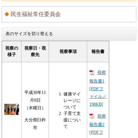
民生福祉常任委員会
表のサイズを切り替える
視察の
視察日・視
視察事項
報告書
様子
察先
視察
報告書1
[PDFフ
平成30年11
健康マイ
ァイル／
月8日
レージに
198KB]
ついて
（木曜日）
子育て支
視察
大分県臼杵
援につい
報告書2
て
市
[PDFフ