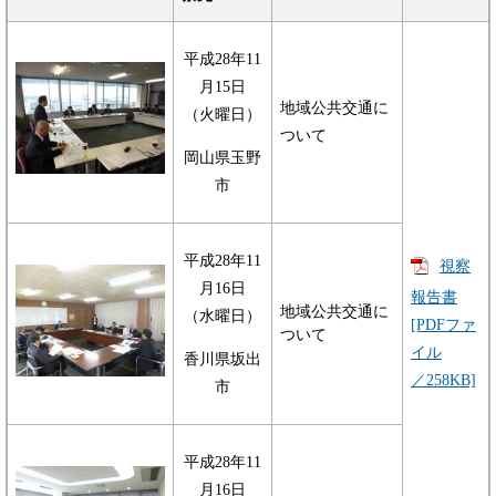
平成28年11
月15日
地域公共交通に
（火曜日）
ついて
岡山県玉野
市
平成28年11
視察
月16日
報告書
地域公共交通に
（水曜日）
[PDFファ
ついて
イル
香川県坂出
／258KB]
市
平成28年11
月16日