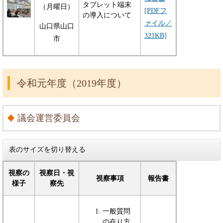
タブレット端末
（月曜日）
[PDFフ
の導入について
ァイル／
山口県山口
321KB]
市
令和元年度（2019年度）
議会運営委員会
表のサイズを切り替える
視察の
視察日・視
視察事項
報告書
様子
察先
一般質問
の在り方