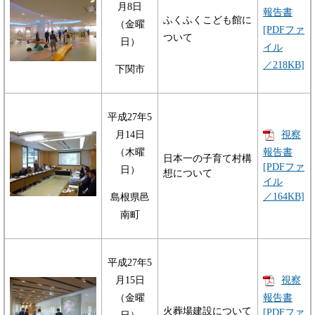
月8日
報告書
ふくふくこども館に
（金曜
[PDFファ
ついて
日）
イル
／218KB]
下関市
平成27年5
月14日
視察
報告書
（木曜
日本一の子育て村構
[PDFファ
日）
想について
イル
／164KB]
島根県邑
南町
平成27年5
月15日
視察
報告書
（金曜
火葬場建設について
[PDFファ