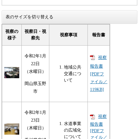
表のサイズを切り替える
視察の
視察日・視
視察事項
報告書
様子
察先
令和2年1月
視察
22日
報告書
地域公共
（水曜日）
交通につ
[PDFフ
いて
ァイル／
岡山県玉野
119KB]
市
令和2年1月
視察
23日
水道事業
報告書
（木曜日）
の広域化
[PDFフ
について
ァイル／