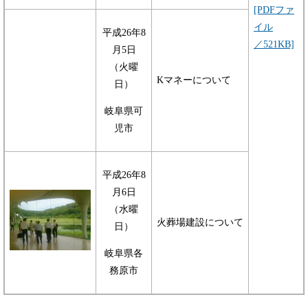
[PDFファ
イル
平成26年8
／521KB]
月5日
（火曜
Kマネーについて
日）
岐阜県可
児市
平成26年8
月6日
（水曜
火葬場建設について
日）
岐阜県各
務原市