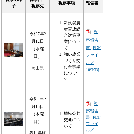
視察事項
報告書
子
視察先
新規就農
者育成総
視
令和7年2
合対策事
察報告
月12日
業につい
書 [PDF
て
（水曜
強い農業
ファイ
日）
づくり交
ル／
付金事業
岡山県
189KB]
につ い
て
令和7年2
視
月13日
察報告
地域公共
（木曜
書 [PDF
交通につ
日）
ファイ
いて
ル／
香川県坂