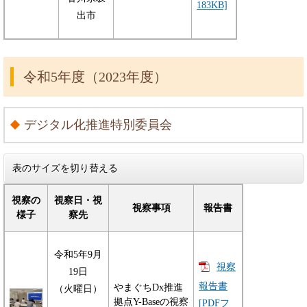
183KB]
出市
令和5年度（2023年度）
デジタル化推進特別委員会
表のサイズを切り替える
視察の
視察日・視
視察事項
報告書
様子
察先
令和5年9月
視察
19日
報告書
やまぐちDx推進
（火曜日）
拠点Y-Baseの視察
[PDFフ