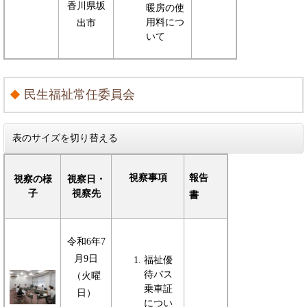
香川県坂
暖房の使
用料につ
出市
いて
民生福祉常任委員会
表のサイズを切り替える
視察事項
報告
視察の様
視察日・
子
視察先
書
令和6年7
月9日
福祉優
待バス
（火曜
乗車証
日）
につい