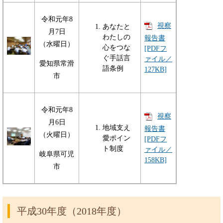
令和元年8
視察
あなたと
月7日
わたしの
報告書
（水曜日）
心をつな
[PDFフ
ぐ手話言
ァイル／
愛知県常滑
語条例
127KB]
市
令和元年8
視察
月6日
地域支え
報告書
（火曜日）
愛ポイン
[PDFフ
ト制度
ァイル／
岐阜県可児
158KB]
市
平成30年度（2018年度）