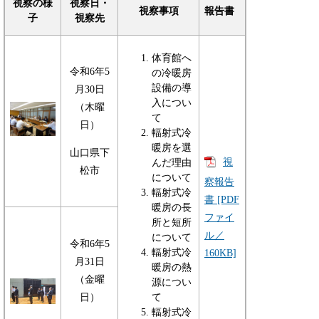
視察の様
視察日・
視察事項
報告書
子
視察先
体育館へ
令和6年5
の冷暖房
設備の導
月30日
入につい
（木曜
て
日）
輻射式冷
暖房を選
山口県下
視
んだ理由
松市
について
察報告
輻射式冷
書 [PDF
暖房の長
ファイ
所と短所
ル／
について
令和6年5
輻射式冷
160KB]
月31日
暖房の熱
（金曜
源につい
日）
て
輻射式冷