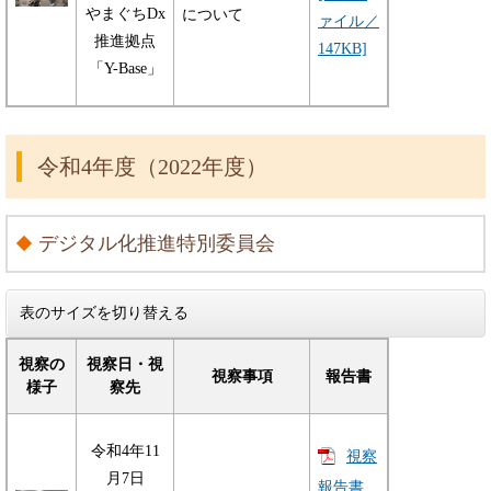
やまぐちDx
について
ァイル／
推進拠点
147KB]
「Y-Base」
令和4年度（2022年度）
デジタル化推進特別委員会
表のサイズを切り替える
視察の
視察日・視
視察事項
報告書
様子
察先
令和4年11
視察
月7日
報告書