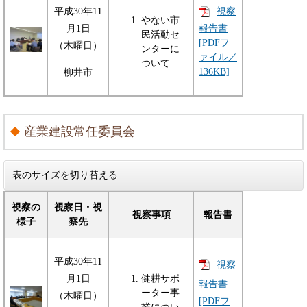
平成30年11
視察
やない市
報告書
月1日
民活動セ
[PDFフ
（木曜日）
ンターに
ァイル／
ついて
136KB]
柳井市
産業建設常任委員会
表のサイズを切り替える
視察の
視察日・視
視察事項
報告書
様子
察先
平成30年11
視察
月1日
健耕サポ
報告書
ーター事
（木曜日）
[PDFフ