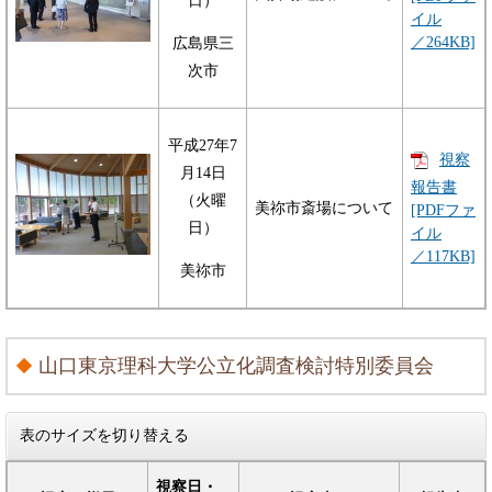
日）
イル
／264KB]
広島県三
次市
平成27年7
視察
月14日
報告書
（火曜
美祢市斎場について
[PDFファ
日）
イル
／117KB]
美祢市
山口東京理科大学公立化調査検討特別委員会
表のサイズを切り替える
視察日・