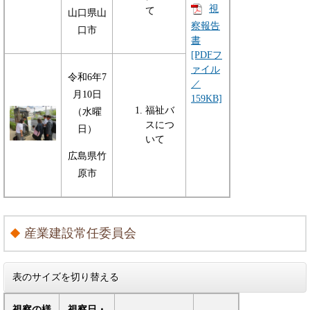
視
て
山口県山
察報告
口市
書
[PDFフ
ァイル
令和6年7
／
月10日
159KB]
福祉バ
（水曜
スにつ
日）
いて
広島県竹
原市
産業建設常任委員会
表のサイズを切り替える
視察の様
視察日・