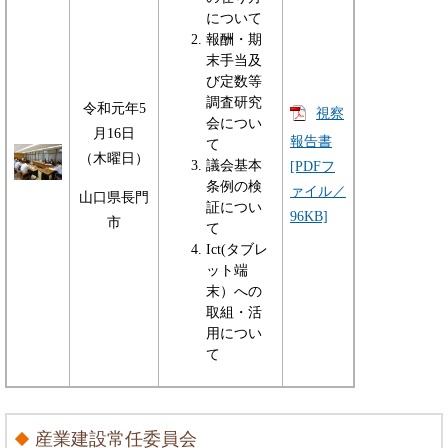
について
報酬・期
末手当及
び定数等
調査研究
令和元年5
視察
会につい
月16日
報告書
て
（木曜日）
議会基本
[PDFフ
条例の検
ァイル／
山口県長門
証につい
96KB]
市
て
Ict(タブレ
ット端
末）への
取組・活
用につい
て
産業建設常任委員会