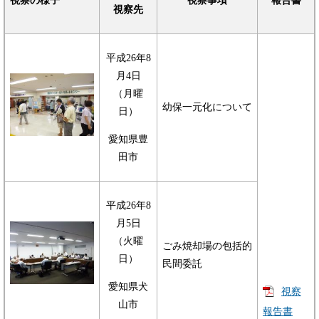
視察の様子
視察事項
報告書
視察先
平成26年8
月4日
（月曜
幼保一元化について
日）
愛知県豊
田市
平成26年8
月5日
（火曜
ごみ焼却場の包括的
日）
民間委託
愛知県犬
視察
山市
報告書