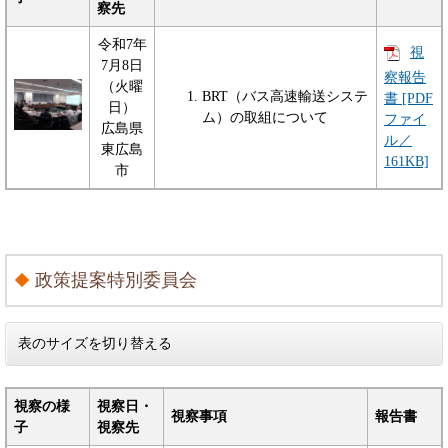
察先
令和7年
視
7月8日
察報告
（火曜
BRT（バス高速輸送システ
書 [PDF
日）
ム）の取組について
ファイ
広島県
ル／
東広島
161KB]
市
政策提案特別委員会
表のサイズを切り替える
視察の様
視察日・
視察事項
報告書
子
視察先