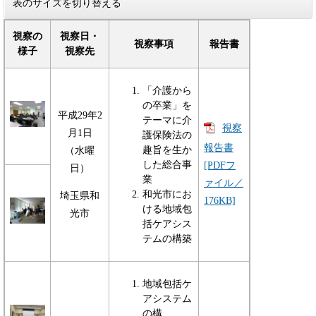
表のサイズを切り替える
視察の
視察日・
視察事項
報告書
様子
視察先
「介護から
の卒業」を
平成29年2
テーマに介
視察
月1日
護保険法の
報告書
趣旨を生か
（水曜
した総合事
[PDFフ
日）
業
ァイル／
和光市にお
埼玉県和
176KB]
ける地域包
光市
括ケアシス
テムの構築
地域包括ケ
アシステム
の構