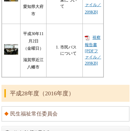
業につい
ァイル／
て
愛知県大府
209KB]
市
平成30年11
視察
月2日
報告書
市民バス
（金曜日）
[PDFフ
について
ァイル／
滋賀県近江
209KB]
八幡市
平成28年度（2016年度）
民生福祉常任委員会