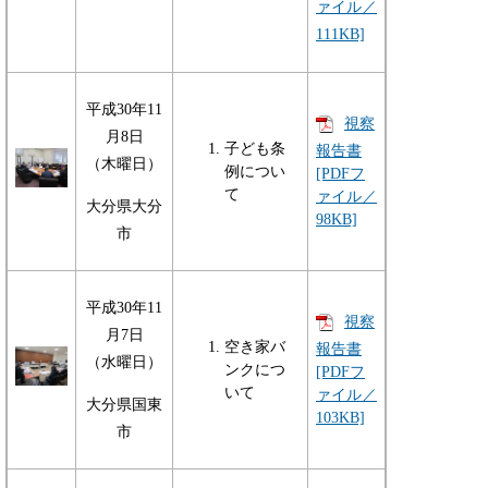
ァイル／
111KB]
平成30年11
視察
月8日
子ども条
報告書
（木曜日）
例につい
[PDFフ
て
ァイル／
大分県大分
98KB]
市
平成30年11
視察
月7日
空き家バ
報告書
（水曜日）
ンクにつ
[PDFフ
いて
ァイル／
大分県国東
103KB]
市