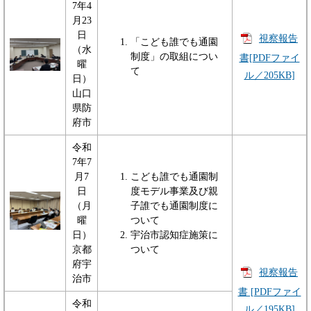
7年4
月23
日
視察報告
「こども誰でも通園
（水
制度」の取組につい
書[PDFファイ
曜
て
ル／205KB]
日）
山口
県防
府市
令和
7年7
月7
こども誰でも通園制
日
度モデル事業及び親
（月
子誰でも通園制度に
曜
ついて
日）
宇治市認知症施策に
京都
ついて
府宇
視察報告
治市
書 [PDFファイ
令和
ル／195KB]