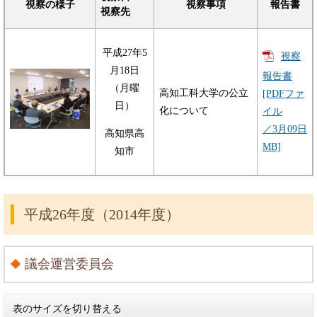
視察の様子
視察事項
報告書
視察先
平成27年5
視察
月18日
報告書
（月曜
高知工科大学の公立
[PDFファ
日）
化について
イル
／3月09日
高知県高
MB]
知市
平成26年度（2014年度）
議会運営委員会
表のサイズを切り替える