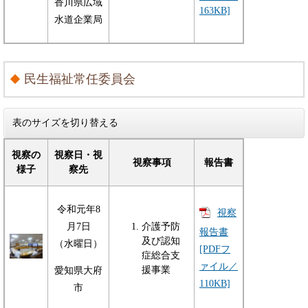
香川県広域
163KB]
水道企業局
民生福祉常任委員会
表のサイズを切り替える
視察の
視察日・視
視察事項
報告書
様子
察先
令和元年8
視察
月7日
介護予防
報告書
及び認知
（水曜日）
[PDFフ
症総合支
ァイル／
援事業
愛知県大府
110KB]
市