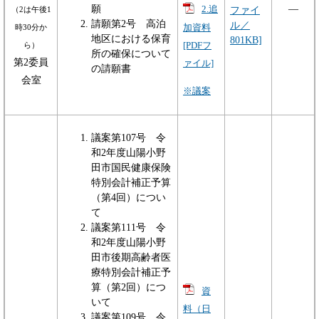
願
―
2.追
ファイ
（2は午後1
請願第2号 高泊
ル／
時30分か
加資料
地区における保育
801KB]
ら）
[PDFフ
所の確保について
第2委員
ァイル]
の請願書
会室
※議案
議案第107号 令
和2年度山陽小野
田市国民健康保険
特別会計補正予算
（第4回）につい
て
議案第111号 令
和2年度山陽小野
田市後期高齢者医
療特別会計補正予
算（第2回）につ
資
いて
料（日
議案第109号 令