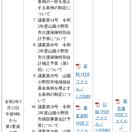
条例の一部を改正
する条例の制定に
ついて
議案第14号 令和
2年度山陽小野田
市介護保険特別会
計予算について
議案第46号 令和
2年度山陽小野田
市介護保険特別会
計補正予算（第1
資
回）について
料 [PDF
議案第28号 山陽
ファイ
小野田市地域福祉
基金条例を廃止す
ル／
る条例の制定につ
1.22MB]
いて
報
令和2年3
記
議案第18号 令和
審
月11日
告書
録 [PDF
2年度山陽小野田
午前9時
[PDFフ
査資料
ファイ
市病院事業会計予
から
ァイル
[PDFフ
ル／
算について
第1委員
／
2.85MB]
ァイル
議案第29号 山陽