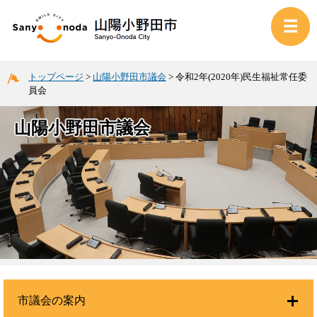
トップページ
>
山陽小野田市議会
>
令和2年(2020年)民生福祉常任委
員会
山陽小野田市議会
市議会の案内