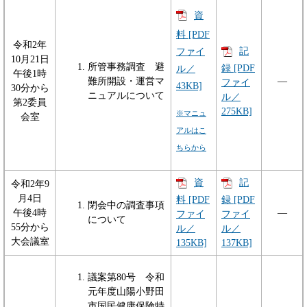
資
料 [PDF
令和2年
記
ファイ
10月21日
所管事務調査 避
録 [PDF
ル／
午後1時
難所開設・運営マ
―
ファイ
43KB]
30分から
ニュアルについて
ル／
第2委員
275KB]
※マニュ
会室
アルはこ
ちらから
資
記
令和2年9
月4日
料 [PDF
録 [PDF
閉会中の調査事項
午後4時
―
ファイ
ファイ
について
55分から
ル／
ル／
大会議室
135KB]
137KB]
議案第80号 令和
元年度山陽小野田
市国民健康保険特