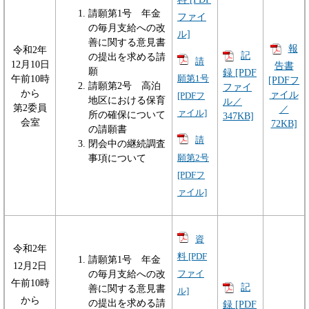
請願第1号 年金
ファイ
の毎月支給への改
ル]
善に関する意見書
報
令和2年
記
の提出を求める請
請
12月10日
告書
願
録 [PDF
午前10時
願第1号
[PDFフ
請願第2号 高泊
ファイ
から
ァイル
[PDFフ
地区における保育
ル／
第2委員
／
ァイル]
所の確保について
347KB]
会室
72KB]
の請願書
請
閉会中の継続調査
願第2号
事項について
[PDFフ
ァイル]
資
令和2年
料 [PDF
請願第1号 年金
12月2日
の毎月支給への改
ファイ
午前10時
記
善に関する意見書
ル]
から
の提出を求める請
録 [PDF