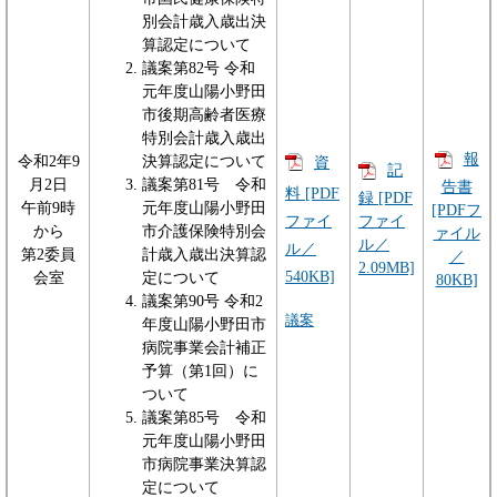
別会計歳入歳出決
算認定について
議案第82号 令和
元年度山陽小野田
市後期高齢者医療
特別会計歳入歳出
報
令和2年9
決算認定について
資
記
月2日
議案第81号 令和
告書
料 [PDF
録 [PDF
午前9時
元年度山陽小野田
[PDFフ
ファイ
ファイ
から
市介護保険特別会
ァイル
ル／
ル／
第2委員
計歳入歳出決算認
／
2.09MB]
540KB]
会室
定について
80KB]
議案第90号 令和2
議案
年度山陽小野田市
病院事業会計補正
予算（第1回）に
ついて
議案第85号 令和
元年度山陽小野田
市病院事業決算認
定について