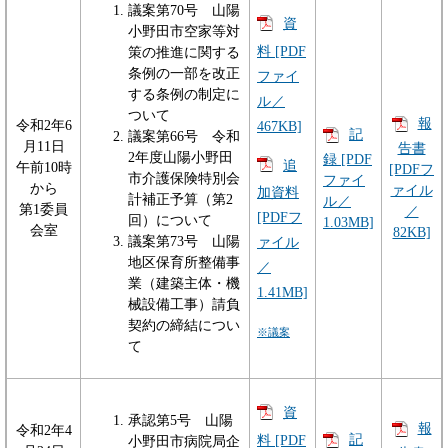
議案第70号 山陽
資
小野田市空家等対
料 [PDF
策の推進に関する
条例の一部を改正
ファイ
する条例の制定に
ル／
ついて
報
令和2年6
467KB]
記
議案第66号 令和
月11日
告書
2年度山陽小野田
録 [PDF
追
午前10時
[PDFフ
市介護保険特別会
ファイ
から
ァイル
加資料
計補正予算（第2
ル／
第1委員
／
[PDFフ
回）について
1.03MB]
会室
82KB]
議案第73号 山陽
ァイル
地区保育所整備事
／
業（建築主体・機
1.41MB]
械設備工事）請負
契約の締結につい
※議案
て
資
承認第5号 山陽
報
令和2年4
記
料 [PDF
小野田市病院局企