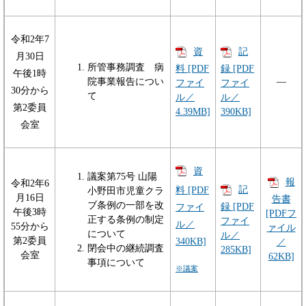
令和2年7
資
記
月30日
所管事務調査 病
料 [PDF
録 [PDF
午後1時
院事業報告につい
―
ファイ
ファイ
30分から
て
ル／
ル／
第2委員
4.39MB]
390KB]
会室
資
議案第75号 山陽
報
令和2年6
記
料 [PDF
小野田市児童クラ
月16日
告書
ブ条例の一部を改
録 [PDF
ファイ
午後3時
[PDFフ
正する条例の制定
ファイ
ル／
55分から
ァイル
について
ル／
第2委員
340KB]
／
閉会中の継続調査
285KB]
会室
62KB]
事項について
※議案