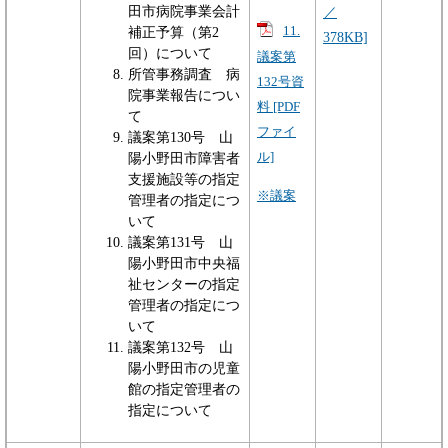
田市病院事業会計
／
11.
補正予算（第2
378KB]
回）について
議案第
所管事務調査 病
132号資
院事業報告につい
料 [PDF
て
ファイ
議案第130号 山
ル]
陽小野田市障害者
支援施設等の指定
※議案
管理者の指定につ
いて
議案第131号 山
陽小野田市中央福
祉センターの指定
管理者の指定につ
いて
議案第132号 山
陽小野田市の児童
館の指定管理者の
指定について