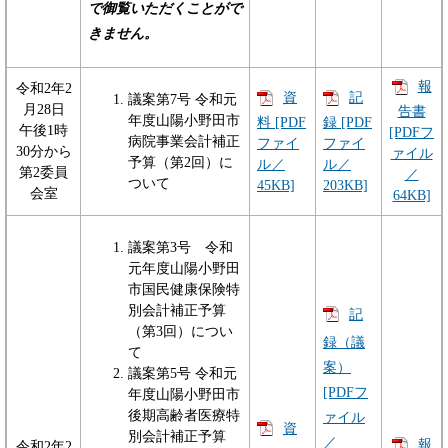
で御覧いただくことがで
きません。
報
令和2年2
資
記
議案第7号 令和元
月28日
告書
年度山陽小野田市
料 [PDF
録 [PDF
午後1時
[PDFフ
病院事業会計補正
ファイ
ファイ
30分から
ァイル
予算（第2回）に
ル／
ル／
第2委員
／
ついて
45KB]
203KB]
会室
64KB]
議案第3号 令和
元年度山陽小野田
市国民健康保険特
別会計補正予算
記
（第3回）につい
録（議
て
案）
議案第5号 令和元
[PDFフ
年度山陽小野田市
後期高齢者医療特
ァイル
資
別会計補正予算
／
報
令和2年2