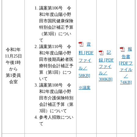
議案第106号 令
和2年度山陽小野
田市国民健康保険
特別会計補正予算
（第3回）につい
て
資
議案第110号 令
報
令和2年
記
料 [PDF
和2年度山陽小野
11月25日
告書
田市後期高齢者医
録 [PDF
ファイ
午後1時
[PDFフ
療特別会計補正予
ファイ
ル／
から
ァイル
算（第1回）につ
ル／
第1委員
58KB]
／
いて
300KB]
会室
74KB]
議案第108号 令
※議案
和2年度山陽小野
田市介護保険特別
会計補正予算（第
3回）について
参考人招致につい
て