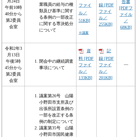
月24日
告書
業職員の給与の種
録 [PDF
ファイ
午前10時
[PDFフ
類及び基準に関す
ファイ
ル／
40分から
ァイル
る条例の一部改正
ル／
第2委員
51KB]
／
に関する専決処分
255KB]
会室
68KB]
について
※議案
令和2年3
資
記
月13日
料 [PDF
録 [PDF
午後5時
閉会中の継続調査
―
ファイ
ファイ
45分から
事項について
ル／
ル／
第2委員
133KB]
201KB]
会室
議案第26号 山陽
小野田市支所及び
出張所設置条例の
一部を改正する条
例の制定について
議案第35号 山陽
小野田市国民健康