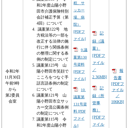
程、サ
和2年度山陽小野
ッカー
田市介護保険特別
会計補正予算（第
場、病
4回）について
院）
議案第122号 地
[PDFフ
記
方税法等の一部を
ァイル]
録（議
改正する法律の施
行に伴う関係条例
案）
9.議
の整理に関する条
[PDFフ
案第130
例の制定について
ァイル
号資料
議案第123号 山
／
報
令和2年
陽小野田市笑顔で
[PDFフ
2.36MB]
11月30日
こころをつなぐ手
告書
ァイル]
午前9時
話言語条例の制定
[PDFフ
記
から
について
ァイル
10.
第2委員
議案第121号 山
／
録（所
議案第
会室
陽小野田市立サッ
106KB]
管事
131号資
カー交流公園条例
務）
料 [PDF
の制定について
[PDFフ
ファイ
議案第115号 令
ァイル
和2年度山陽小野
ル]