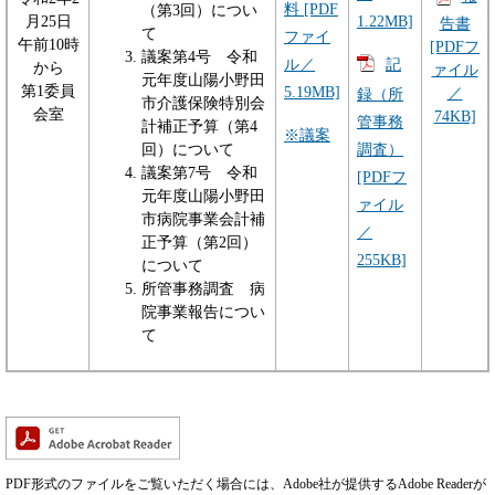
料 [PDF
（第3回）につい
1.22MB]
月25日
告書
て
ファイ
午前10時
[PDFフ
議案第4号 令和
ル／
記
から
ァイル
元年度山陽小野田
第1委員
5.19MB]
／
録（所
市介護保険特別会
会室
74KB]
管事務
計補正予算（第4
※議案
回）について
調査）
議案第7号 令和
[PDFフ
元年度山陽小野田
ァイル
市病院事業会計補
／
正予算（第2回）
255KB]
について
所管事務調査 病
院事業報告につい
て
PDF形式のファイルをご覧いただく場合には、Adobe社が提供するAdobe Readerが