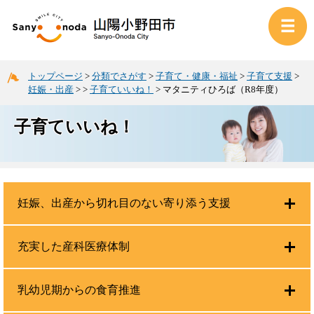
トップページ
>
分類でさがす
>
子育て・健康・福祉
>
子育て支援
>
妊娠・出産
>
>
子育ていいね！
>
マタニティひろば（R8年度）
子育ていいね！
妊娠、出産から切れ目のない寄り添う支援
充実した産科医療体制
乳幼児期からの食育推進