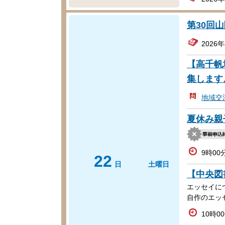
第30回
2026
【高千帆
集します
地域交
夏休み親
9時00
22
日
土曜日
【中央図
エッセイに
自作のエッ
10時0