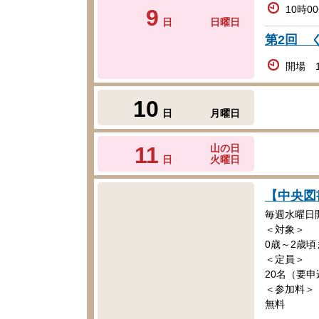
10時0
9
日
日曜日
第2回 
開場 1
10
日
月曜日
11
山の日
日
火曜日
【中央図
毎週水曜日
＜対象＞
0歳～2歳
＜定員＞
20名（要申
＜参加料＞
無料