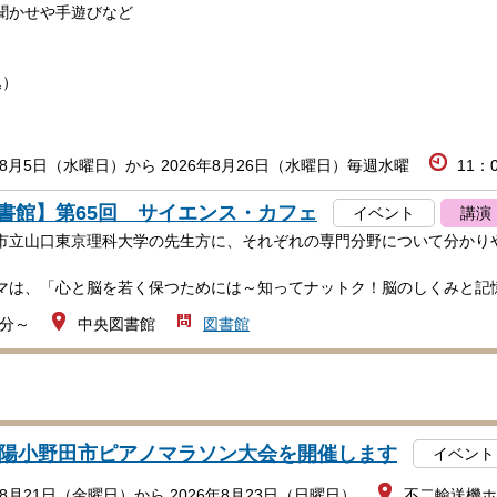
聞かせや手遊びなど
込）
年8月5日（水曜日）から 2026年8月26日（水曜日）毎週水曜
11：
書館】第65回 サイエンス・カフェ
イベント
講演
市立山口東京理科大学の先生方に、それぞれの専門分野について分かり
マは、「心と脳を若く保つためには～知ってナットク！脳のしくみと記
0分～
中央図書館
図書館
山陽小野田市ピアノマラソン大会を開催します
イベント
年8月21日（金曜日）から 2026年8月23日（日曜日）
不二輸送機ホ