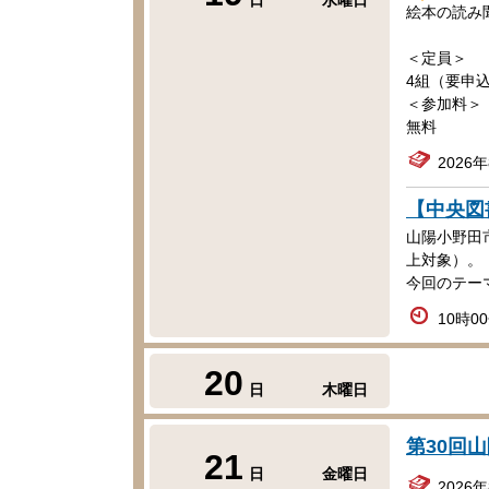
絵本の読み
＜定員＞
4組（要申
＜参加料＞
無料
2026
【中央図
山陽小野田
上対象）。
今回のテー
10時0
20
日
木曜日
第30回
21
日
金曜日
2026