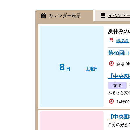
カレンダー表示
イベント
夏休みの
環境課
第48回
8
開場 9
日
土曜日
【中央図
文化
ふるさと文
14時0
【中央図
自分の好き