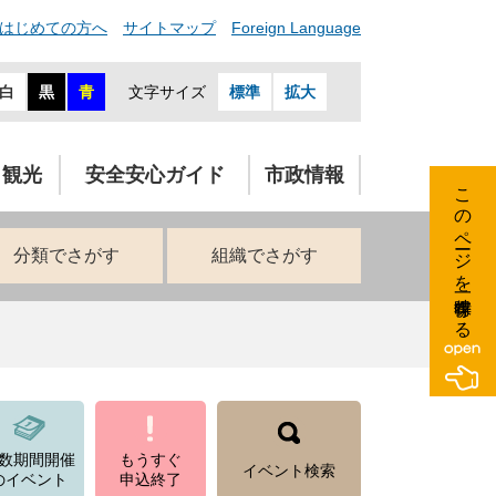
はじめての方へ
サイトマップ
Foreign Language
白
黒
青
文字サイズ
標準
拡大
・観光
安全安心ガイド
市政情報
このページを一時保存する
分類でさがす
組織でさがす
数期間開催
もうすぐ
イベント検索
のイベント
申込終了