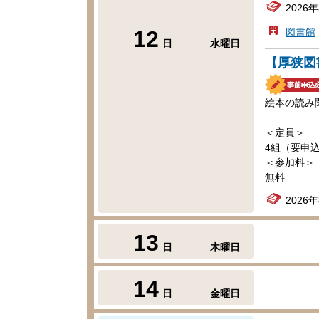
2026
12
図書館
日
水曜日
【厚狭図
絵本の読み
＜定員＞
4組（要申
＜参加料＞
無料
2026
13
日
木曜日
14
日
金曜日