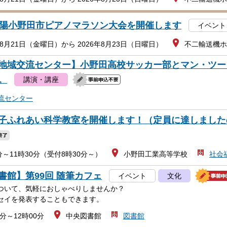
山陽小野田市ピアノマラソン大会を開催します
イベント
年8月21日（金曜日）から 2026年8月23日（日曜日）
不二輸送機ホ
地域交流センター】小野田高校サッカー部とマン・ツー
。
講演・講座
流センター
子ふれあい科学教室を開催します！（定員に達しました
分～11時30分（受付8時30分～）
小野田工業高等学校
社会
書館】第99回 随筆カフェ
イベント
文化
ついて、気軽におしゃべりしませんか？
セイを発表することもできます。
0分～12時00分
中央図書館
図書館