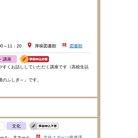
00～11：20
厚狭図書館
図書館
・講座
やすくお話ししていただく講座です（高校生以
憶のふしぎ～」です。
文化
ール 大ホール
文化スポーツ推進課