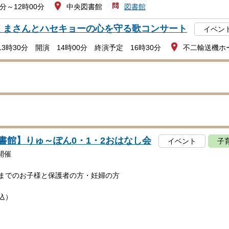
0分～12時00分
中央図書館
図書館
くまさんとハセキョーの心を守る歌コンサート
イベン
3時30分 開演 14時00分 終演予定 16時30分
不二輸送機ホ
書館】りゅ～ぽん0・1・2おはなし会
イベント
子
開催
頃までのお子様と保護者の方・妊婦の方
込）