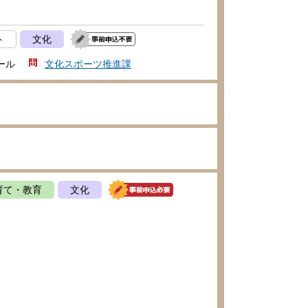
ト
文化
ール
文化スポーツ推進課
育て・教育
文化