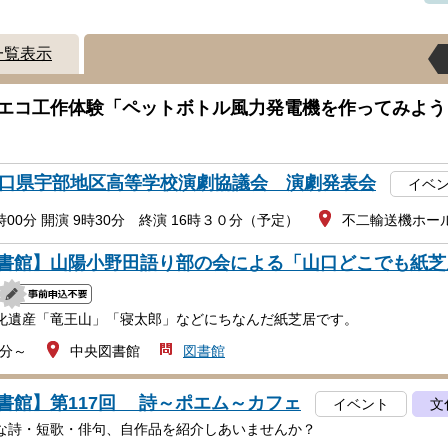
一覧表示
エコ工作体験「ペットボトル風力発電機を作ってみよう
山口県宇部地区高等学校演劇協議会 演劇発表会
イベ
時00分 開演 9時30分 終演 16時３０分（予定）
不二輸送機ホー
書館】山陽小野田語り部の会による「山口どこでも紙芝
化遺産「竜王山」「寝太郎」などにちなんだ紙芝居です。
0分～
中央図書館
図書館
書館】第117回 詩～ポエム～カフェ
イベント
文
な詩・短歌・俳句、自作品を紹介しあいませんか？