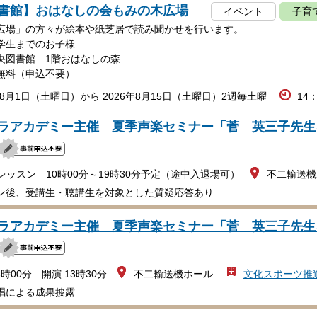
書館】おはなしの会もみの木広場
イベント
子育
広場」の方々が絵本や紙芝居で読み聞かせを行います。
学生までのお子様
央図書館 1階おはなしの森
無料（申込不要）
年8月1日（土曜日）から 2026年8月15日（土曜日）2週毎土曜
14
ラアカデミー主催 夏季声楽セミナー「菅 英三子先生
ッスン 10時00分～19時30分予定（途中入退場可）
不二輸送機
後、受講生・聴講生を対象とした質疑応答あり
ラアカデミー主催 夏季声楽セミナー「菅 英三子先生
3時00分 開演 13時30分
不二輸送機ホール
文化スポーツ推
唱による成果披露