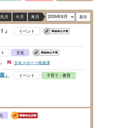
先月
今月
来月
！」
イベント
ント
文化
ル
文化スポーツ推進課
居」
イベント
子育て・教育
化