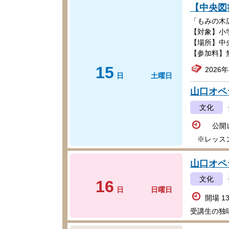
【中央図
「もみの木
【対象】小
【場所】中
【参加料】
15
2026
日
土曜日
山口オペ
文化
公開レ
※レッスン
山口オペ
文化
16
日
日曜日
開場 1
受講生の独