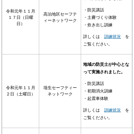
・防災講話
令和元年１１月
高泊地区セーフテ
１７日（日曜
・土嚢づくり体験
ィーネットワーク
日）
・炊き出し訓練
詳しくは
訓練状況
を
ご覧ください。
地域の防災士が中心とな
って実施されました。
・防災講話
令和元年１１月
埴生セーフティー
・初期消火訓練
２日（土曜日）
ネットワーク
・起震車体験
詳しくは
訓練状況
を
ご覧ください。