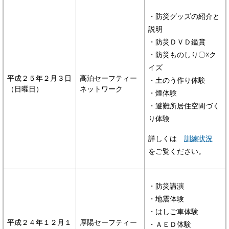
・防災グッズの紹介と
説明
・防災ＤＶＤ鑑賞
・防災ものしり〇☓ク
イズ
平成２５年２月３日
高泊セーフティー
・土のう作り体験
（日曜日）
ネットワーク
・煙体験
・避難所居住空間づく
り体験
詳しくは
訓練状況
をご覧ください。
・防災講演
・地震体験
・はしご車体験
平成２４年１２月１
厚陽セーフティー
・ＡＥＤ体験