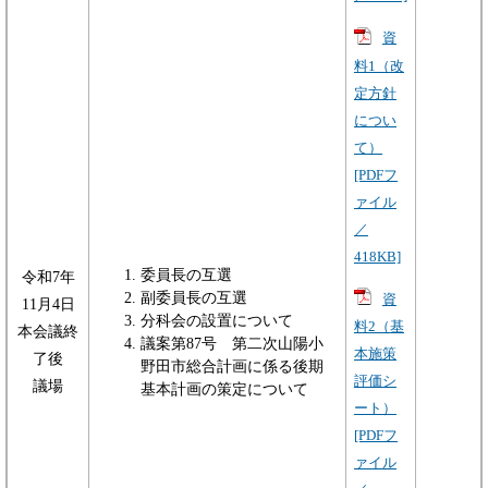
資
料1（改
定方針
につい
て）
[PDFフ
ァイル
／
418KB]
委員長の互選
令和7年
副委員長の互選
資
11月4日
分科会の設置について
料2（基
本会議終
議案第87号 第二次山陽小
本施策
了後
野田市総合計画に係る後期
評価シ
議場
基本計画の策定について
ート）
[PDFフ
ァイル