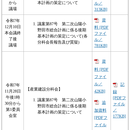
から
本計画の策定について
ル／
議場
313KB]
資
令和7年
議案第87号 第二次山陽小
12月10日
料 [PDF
野田市総合計画に係る後期
本会議終
ファイ
基本計画の策定について(各
了後
ル／
分科会長報告及び質疑)
議場
781KB]
資
料 [PDF
ファイ
ル／
記
令和7年
【産業建設分科会】
42KB]
11月28日
録
午後1時
[PDFフ
議案第87号 第二次山陽小
追
30分から
ァイル
野田市総合計画に係る後期
第1委員
／
加資料
基本計画の策定について
会室
177KB]
[PDFフ
ァイル