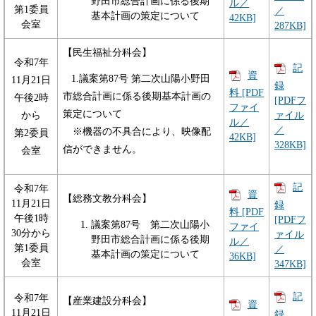
野田市総合計画に係る後期
ル／
第1委員
／
基本計画の策定について
42KB]
会室
287KB]
【民生福祉分科会】
令和7年
記
資
1.議案第87号 第二次山陽小野田
11月21日
録
料 [PDF
市総合計画に係る後期基本計画の
午後2時
[PDFフ
ファイ
策定について
ァイル
から
ル／
／
※機器の不具合により、映像配
第2委員
42KB]
328KB]
信ができません。
会室
記
令和7年
資
【総務文教分科会】
11月21日
録
料 [PDF
午後1時
[PDFフ
議案第87号 第二次山陽小
ファイ
30分から
ァイル
野田市総合計画に係る後期
ル／
第1委員
／
基本計画の策定について
36KB]
会室
347KB]
記
令和7年
【産業建設分科会】
資
11月21日
録