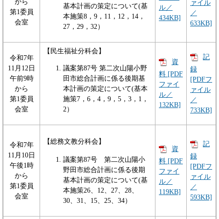
から
ァイル
基本計画の策定について(基
ル／
第1委員
／
本施策8，9，11，12，14，
434KB]
会室
633KB]
27，29，32）
【民生福祉分科会】
記
令和7年
資
11月12日
議案第87号 第二次山陽小野
録
料 [PDF
午前9時
田市総合計画に係る後期基
[PDFフ
ファイ
から
本計画の策定について(基本
ァイル
ル／
第1委員
施策7，6，4，9，5，3，1，
／
132KB]
会室
2）
733KB]
【総務文教分科会】
記
令和7年
資
11月10日
録
議案第87号 第二次山陽小
料 [PDF
午後1時
[PDFフ
野田市総合計画に係る後期
ファイ
から
ァイル
基本計画の策定について(基
ル／
第1委員
／
本施策26、12、27、28、
119KB]
会室
593KB]
30、31、15、25、34）