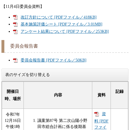
【11月4日委員会資料】
改訂方針について [PDFファイル／418KB]
基本施策評価シート [PDFファイル／3.01MB]
アンケート結果について [PDFファイル／253KB]
委員会報告書
委員会報告書 [PDFファイル／50KB]
表のサイズを切り替える
開催日
記録
内容
資料
時、場所
資
令和7年
12月16日
議案第87号 第二次山陽小野
料 [PDF
午後1時
田市総合計画に係る後期基
ファイ