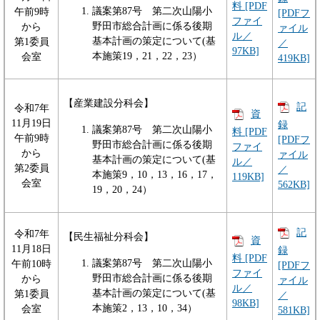
料 [PDF
議案第87号 第二次山陽小
午前9時
[PDFフ
ファイ
野田市総合計画に係る後期
から
ァイル
ル／
基本計画の策定について(基
第1委員
／
97KB]
本施策19，21，22，23）
会室
419KB]
【産業建設分科会】
記
令和7年
資
11月19日
録
議案第87号 第二次山陽小
料 [PDF
午前9時
[PDFフ
野田市総合計画に係る後期
ファイ
から
ァイル
基本計画の策定について(基
ル／
第2委員
／
本施策9，10，13，16，17，
119KB]
会室
562KB]
19，20，24）
記
令和7年
【民生福祉分科会】
資
11月18日
録
料 [PDF
議案第87号 第二次山陽小
午前10時
[PDFフ
ファイ
野田市総合計画に係る後期
から
ァイル
ル／
基本計画の策定について(基
第1委員
／
98KB]
本施策2，13，10，34）
会室
581KB]