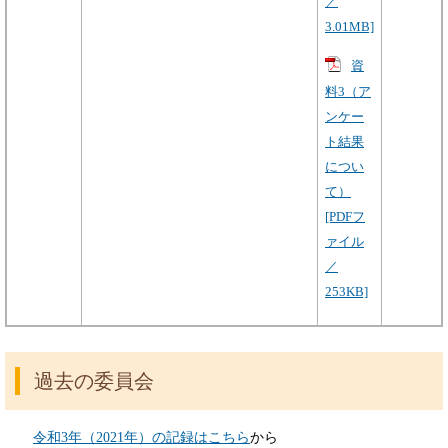
／
3.01MB]
資
料3（ア
ンケー
ト結果
につい
て）
[PDFフ
ァイル
／
253KB]
過去の委員会
令和3年（2021年）の記録はこちら
から