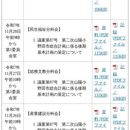
／
106KB]
記
令和7年
資
【民生福祉分科会】
11月28日
録
料 [PDF
午前9時
[PDFフ
議案第87号 第二次山陽小
ファイ
から
ァイル
野田市総合計画に係る後期
ル／
第1委員
／
基本計画の策定について
115KB]
会室
131KB]
記
令和7年
資
【総務文教分科会】
11月27日
録
料 [PDF
午前10時
[PDFフ
議案第87号 第二次山陽小
ファイ
から
ァイル
野田市総合計画に係る後期
ル／
第1委員
／
基本計画の策定について
131KB]
会室
136KB]
記
令和7年
資
【産業建設分科会】
11月26日
録
料 [PDF
午前10時
[PDFフ
議案第87号 第二次山陽小
ファイ
から
ァイル