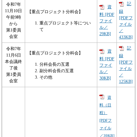
記
令和7年
資
11月10日
録
【重点プロジェクト分科会】
料 [PDF
午前9時
[PDFフ
ファイ
重点プロジェクト等につい
から
ァイル
ル／
て
第1委員
／
29KB]
会室
433KB]
記
令和7年
資
【重点プロジェクト分科会】
11月6日
録
料 [PDF
本会議終
[PDFフ
分科会長の互選
ファイ
了後
ァイル
副分科会長の互選
ル／
第1委員
／
その他
30KB]
会室
125KB]
資
料（日
程）
[PDFフ
ァイル
／39KB]