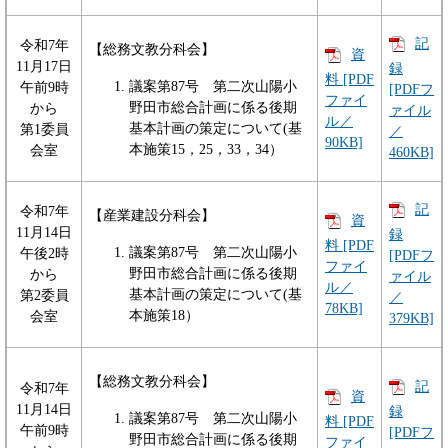
記
令和7年
【総務文教分科会】
資
11月17日
録
料 [PDF
議案第87号 第二次山陽小
午前9時
[PDFフ
ファイ
野田市総合計画に係る後期
から
ァイル
ル／
基本計画の策定について(基
第1委員
／
90KB]
本施策15，25，33，34）
会室
460KB]
記
令和7年
【産業建設分科会】
資
11月14日
録
料 [PDF
議案第87号 第二次山陽小
午後2時
[PDFフ
ファイ
野田市総合計画に係る後期
から
ァイル
ル／
基本計画の策定について(基
第2委員
／
78KB]
本施策18）
会室
379KB]
【総務文教分科会】
記
令和7年
資
11月14日
録
議案第87号 第二次山陽小
料 [PDF
午前9時
[PDFフ
野田市総合計画に係る後期
ファイ